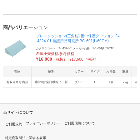
商品バリエーション
ブレスクッション(三角枕) 術中保護クッション 24
-4324-01 看護用品研究所 BC-601(L/60CM)
カタログコード：24-4324-01
メーカー品番：BC-601(L/60CM)
希望小売価格/参考価格
¥
16,000
（税抜）
[¥17,600（税込）]
在庫
納期
カラー
サイズ
入り数
重量
お取り寄せ商品
通常9営業日以内に出荷
ブルー
L
1個
2kg
45
当サイトについて
プライバシーポリシー
ご利用環境について
ご利用規約
特定商取引法に関する表示