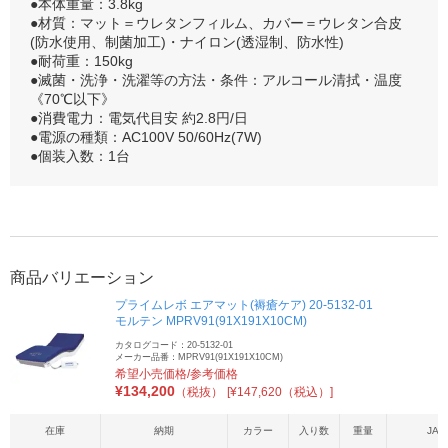
●本体重量：3.8kg
●材質：マット＝ウレタンフィルム、カバー＝ウレタン合皮
(防水使用、制菌加工)・ナイロン(透湿制、防水性)
●耐荷重：150kg
●滅菌・洗浄・洗濯等の方法・条件：アルコール清拭・温度
《70℃以下》
●消費電力：電気代目安 約2.8円/日
●電源の種類：AC100V 50/60Hz(7W)
●個装入数：1台
商品バリエーション
プライムレボ エアマット(褥瘡ケア) 20-5132-01
モルテン MPRV91(91X191X10CM)
カタログコード：20-5132-01
メーカー品番：MPRV91(91X191X10CM)
希望小売価格/参考価格
¥
134,200
（税抜）
[¥147,620（税込）]
在庫
納期
カラー
入り数
重量
JAN