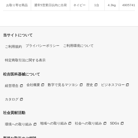
お取り寄せ商品
通常5営業日以内に出荷
ネイビー
1台
4.3kg
49057419
当サイトについて
プライバシーポリシー
ご利用環境について
ご利用規約
特定商取引法に関する表示
松吉医科器械について
会社概要
数字で見るマツヨシ
歴史
ビジネスフロー
経営理念
カタログ
社会貢献活動
地域への取り組み
社会への取り組み
SDGs
環境への取り組み