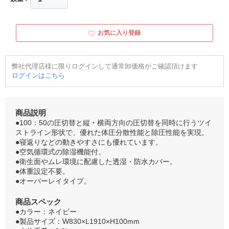
お気に入り登録
弊社代理店様に限りログインして通常卸価格がご確認頂けます
ログインはこちら
商品説明
●100：50の圧切替と縦・横両方向の圧切替を同時に行うツイ
ストライン形状で、優れた体圧分散性能と除圧性能を実現。
●寝返りなどの動きやすさにも優れています。
●空気循環式の除湿機能付。
●衛生面やムレ環境に配慮した透湿・防水カバー。
●体重設定不要。
●オーバーレイタイプ。
商品スペック
●カラー：ネイビー
●製品サイズ：W830×L1910×H100mm