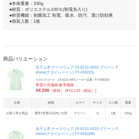
●本体重量：330g
●材質：ポリエステル100％(制電糸入り)
●材質機能：制菌加工 制電、吸水、防汚、透け防効果
●個装入数：1枚
商品バリエーション
女子上衣 ナースウェア 24-8131-0003 グリーン F
elune(ナガイレーベン) FY-4582(S)
カタログコード：24-8131-0003
メーカー品番：FY-4582(S)
希望小売価格/参考価格
¥
9,200
（税抜）
[¥10,120（税込）]
在庫
納期
カラー
サイズ
入り数
重量
お取り寄せ商品
通常5営業日以内に出荷
グリーン
S
1枚
330g
女子上衣 ナースウェア 24-8131-0103 グリーン F
elune(ナガイレーベン) FY-4582(M)