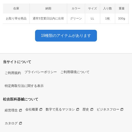
在庫
納期
カラー
サイズ
入り数
重量
お取り寄せ商品
通常5営業日以内に出荷
グリーン
LL
1枚
330g
19
種類のアイテムがあります
当サイトについて
プライバシーポリシー
ご利用環境について
ご利用規約
特定商取引法に関する表示
松吉医科器械について
会社概要
数字で見るマツヨシ
歴史
ビジネスフロー
経営理念
カタログ