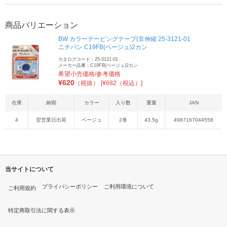
商品バリエーション
BW カラーテーピングテープ(非伸縮 25-3121-01
ニチバン C19FB(ベージュ)2カン
カタログコード：25-3121-01
メーカー品番：C19FB(ベージュ)2カン
希望小売価格/参考価格
¥
620
（税抜）
[¥682（税込）]
在庫
納期
カラー
入り数
重量
JAN
4
翌営業日出荷
ベージュ
2巻
43.5g
4987167044558
当サイトについて
プライバシーポリシー
ご利用環境について
ご利用規約
特定商取引法に関する表示