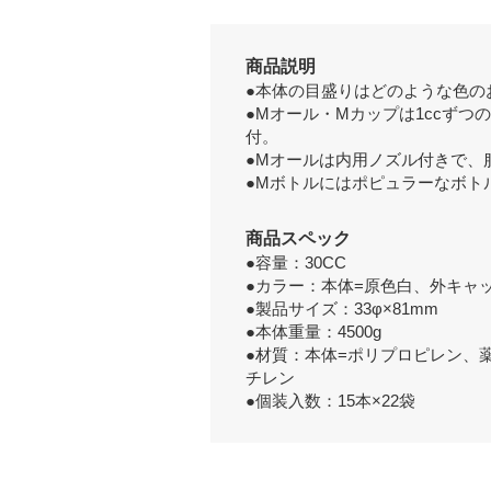
商品説明
●本体の目盛りはどのような色の
●Mオール・Mカップは1ccずつ
付。
●Mオールは内用ノズル付きで、
●Mボトルにはポピュラーなボト
商品スペック
●容量：30CC
●カラー：本体=原色白、外キャ
●製品サイズ：33φ×81mm
●本体重量：4500g
●材質：本体=ポリプロピレン、
チレン
●個装入数：15本×22袋