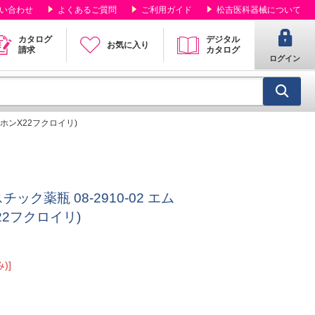
い合わせ
よくあるご質問
ご利用ガイド
松吉医科器械について
カタログ
デジタル
お気に入り
請求
カタログ
ログイン
5ホンX22フクロイリ)
ック薬瓶 08-2910-02 エム
22フクロイリ)
)]