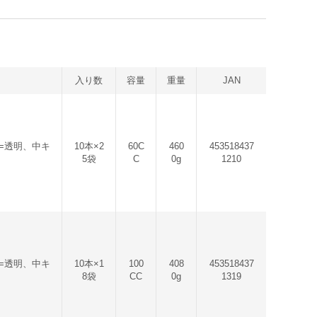
入り数
容量
重量
JAN
=透明、中キ
10本×2
60C
460
453518437
5袋
C
0g
1210
=透明、中キ
10本×1
100
408
453518437
8袋
CC
0g
1319