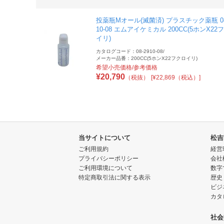
投薬瓶Mオール(滅菌済) プラスチック薬瓶 08
10-08 エムアイケミカル 200CC(5ホンX22
イリ)
カタログコード：08-2910-08
/
メーカー品番：200CC(5ホンX22フクロイリ)
希望小売価格/参考価格
¥
20,790
（税抜）
[¥22,869（税込）]
当サイトについて
松吉
ご利用規約
経営
プライバシーポリシー
会社
ご利用環境について
数字
特定商取引法に関する表示
歴史
ビジ
カタ
社会