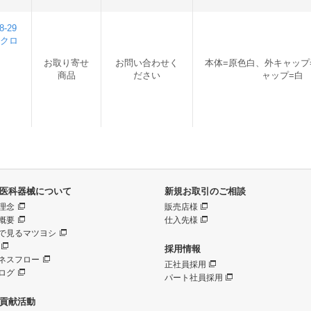
-29
フクロ
お取り寄せ
お問い合わせく
本体=原色白、外キャップ
商品
ださい
ャップ=白
医科器械について
新規お取引のご相談
理念
販売店様
概要
仕入先様
で見るマツヨシ
採用情報
ネスフロー
正社員採用
ログ
パート社員採用
貢献活動