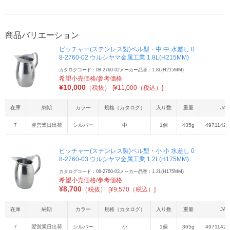
商品バリエーション
ピッチャー(ステンレス製)ベル型・中 中 水差し 0
8-2760-02 ウルシヤマ金属工業 1.8L(H215MM)
カタログコード：08-2760-02
メーカー品番：1.8L(H215MM)
希望小売価格/参考価格
¥
10,000
（税抜）
[¥11,000（税込）]
在庫
納期
カラー
規格（カタログ）
入り数
重量
JAN
7
翌営業日出荷
シルバー
中
1個
435g
49711424
ピッチャー(ステンレス製)ベル型・小 小 水差し 0
8-2760-03 ウルシヤマ金属工業 1.2L(H175MM)
カタログコード：08-2760-03
メーカー品番：1.2L(H175MM)
希望小売価格/参考価格
¥
8,700
（税抜）
[¥9,570（税込）]
在庫
納期
カラー
規格（カタログ）
入り数
重量
JAN
7
翌営業日出荷
シルバー
小
1個
365g
49711424