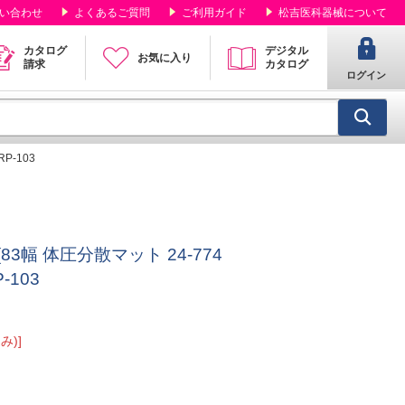
い合わせ
よくあるご質問
ご利用ガイド
松吉医科器械について
カタログ
デジタル
お気に入り
請求
カタログ
ログイン
P-103
3幅 体圧分散マット 24-774
-103
み)]