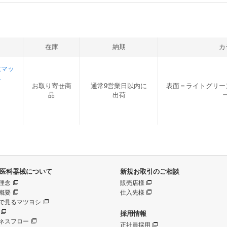
在庫
納期
カ
散マッ
1
お取り寄せ商
通常9営業日以内に
表面＝ライトグリー
品
出荷
医科器械について
新規お取引のご相談
理念
販売店様
概要
仕入先様
で見るマツヨシ
採用情報
ネスフロー
正社員採用