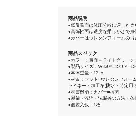
商品説明
●低反発面は体圧分散に適した柔
●高弾性面は適度な柔らかさで身
●カバーはウレタンフォームの良
商品スペック
●カラー：表面＝ライトグリーン
●製品サイズ：W830×L1910×H12
●本体重量：12kg
●材質：マット=ウレタンフォー
ラミネート加工布(防水・特定用
●材質機能：カバー=抗菌
●滅菌・洗浄・洗濯等の方法・条
●個装入数：1枚