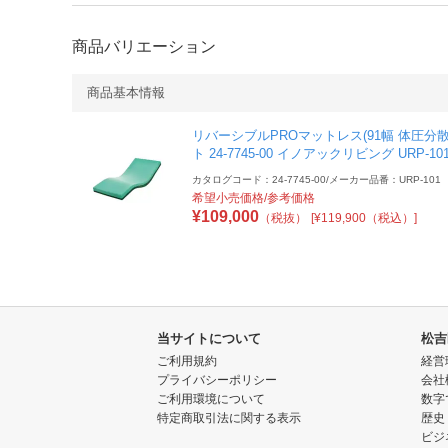
商品バリエーション
商品基本情報
リバーシブルPROマットレス(91幅 体圧分
ト 24-7745-00 イノアックリビング URP-10
カタログコード：24-7745-00
/
メーカー品番：URP-101
希望小売価格/参考価格
¥
109,000
（税抜）
[¥119,900（税込）]
当サイトについて
松吉
ご利用規約
経営
プライバシーポリシー
会社
ご利用環境について
数字
特定商取引法に関する表示
歴史
ビジ