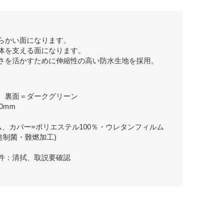
らかい面になります。
体を支える面になります。
さを活かすために伸縮性の高い防水生地を採用。
、裏面＝ダークグリーン
0mm
ム、カバー=ポリエステル100％・ウレタンフィルム
途制菌・難燃加工)
件：清拭、取説要確認