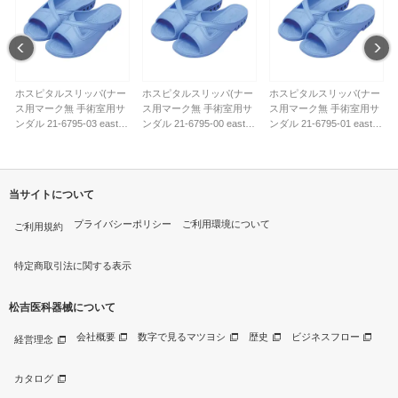
ホスピタルスリッパ(ナー
ホスピタルスリッパ(ナー
ホスピタルスリッパ(ナー
ス用マーク無 手術室用サ
ス用マーク無 手術室用サ
ス用マーク無 手術室用サ
ンダル 21-6795-03 eastsi
ンダル 21-6795-00 eastsi
ンダル 21-6795-01 eastsi
demed 06791-00(S)22-22.
demed 06798-00(M)23CM
demed 06797-00(L)24CM
5CM
当サイトについて
プライバシーポリシー
ご利用環境について
ご利用規約
特定商取引法に関する表示
松吉医科器械について
会社概要
数字で見るマツヨシ
歴史
ビジネスフロー
経営理念
カタログ