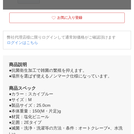
お気に入り登録
弊社代理店様に限りログインして通常卸価格がご確認頂けます
ログインはこちら
商品説明
●抗菌衛生加工で雑菌の繁殖を抑えます。
●場所を選ばず使えるノンマーク仕様になっています。
商品スペック
●カラー：スカイブルー
●サイズ：M
●製品サイズ：25.0cm
●本体重量：150(M・片足)g
●材質：塩化ビニール
●足囲：2Eタイプ
●滅菌・洗浄・洗濯等の方法・条件：オートクレーブ×、水洗
い○