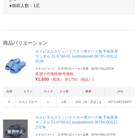
●個装入数：1足
商品バリエーション
ホスピタルスリッパドクター用マーク無 手術室用
サンダル 21-6790-01 eastsidemed 06795-00(L)2
6CM
カタログコード：21-6790-01
メーカー品番：06795-00(L)26CM
希望小売価格/参考価格
¥
1,600
（税抜）
[¥1,760（税込）]
在庫
カラー
サイズ
入り数
重量
JAN
0
スカイブルー
L
1足
150（Ｍ・片足）g
4571168733957
ホスピタルスリッパドクター用マーク無 手術室用
サンダル 21-6790-02 eastsidemed 06794-00(LL)
27CM
販売中止
カタログコード：21-6790-02
メーカー品番：06794-00(LL)27CM