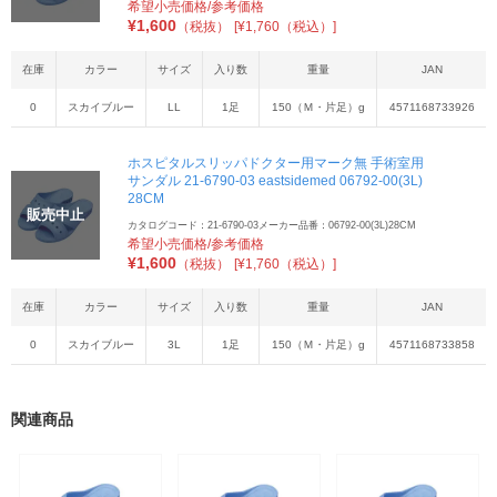
希望小売価格/参考価格
¥
1,600
（税抜）
[¥1,760（税込）]
在庫
カラー
サイズ
入り数
重量
JAN
0
スカイブルー
LL
1足
150（Ｍ・片足）g
4571168733926
ホスピタルスリッパドクター用マーク無 手術室用
サンダル 21-6790-03 eastsidemed 06792-00(3L)
28CM
販売中止
カタログコード：21-6790-03
メーカー品番：06792-00(3L)28CM
希望小売価格/参考価格
¥
1,600
（税抜）
[¥1,760（税込）]
在庫
カラー
サイズ
入り数
重量
JAN
0
スカイブルー
3L
1足
150（Ｍ・片足）g
4571168733858
関連商品