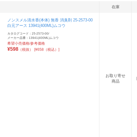
在庫
ノンスメル清水香(本体) 無香 消臭剤 25-2573-00
白元アース 13941(400ML)ムコウ
カタログコード：25-2573-00
/
メーカー品番：13941(400ML)ムコウ
希望小売価格/参考価格
¥
598
（税抜）
[¥658（税込）]
お取り寄せ
商品