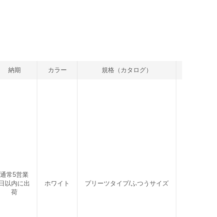
納期
カラー
規格（カタログ）
入り数
通常5営業
日以内に出
ホワイト
プリーツタイプ/ふつうサイズ
5枚
荷