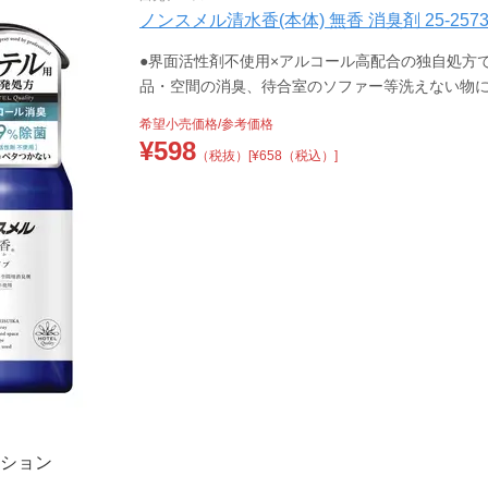
ノンスメル清水香(本体) 無香 消臭剤 25-2573-
●界面活性剤不使用×アルコール高配合の独自処方
品・空間の消臭、待合室のソファー等洗えない物
希望小売価格/参考価格
¥
598
（税抜）
[¥658（税込）]
ション