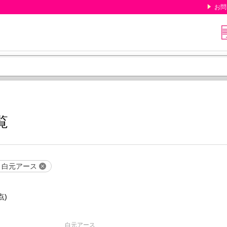
お問
覧
白元アース
点)
白元アース