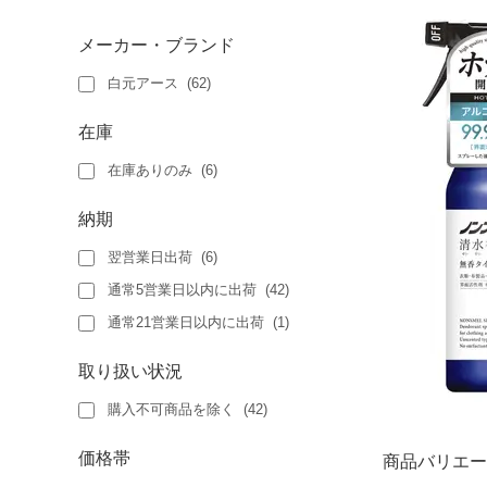
メーカー・ブランド
白元アース
(
62
)
在庫
在庫ありのみ
(
6
)
納期
翌営業日出荷
(
6
)
通常5営業日以内に出荷
(
42
)
通常21営業日以内に出荷
(
1
)
取り扱い状況
購入不可商品を除く
(
42
)
価格帯
商品バリエー