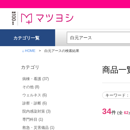
カテゴリ一覧
⌂ HOME
白元アース
の検索結果
カテゴリ
商品一
病棟・看護
(
37
)
その他
(
8
)
ウェルネス
(
6
)
キーワード
：
診察・診断
(
6
)
34
院内感染対策
(
3
)
件
(全
62
専門科目
(
1
)
救急・災害備品
(
1
)