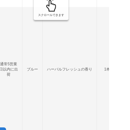
スクロールできます
通常5営業
日以内に出
ブルー
ハーバルフレッシュの香り
1本
1
荷