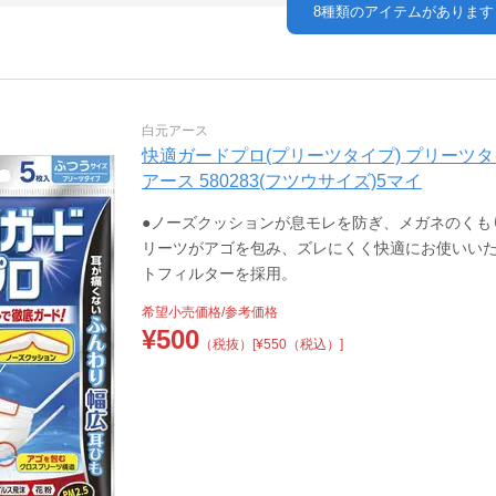
8
種類のアイテムがあります
白元アース
快適ガードプロ(プリーツタイプ) プリーツタイプ/
アース 580283(フツウサイズ)5マイ
●ノーズクッションが息モレを防ぎ、メガネのくもりをカット
リーツがアゴを包み、ズレにくく快適にお使いいただ
トフィルターを採用。
希望小売価格/参考価格
¥
500
（税抜）
[¥550（税込）]