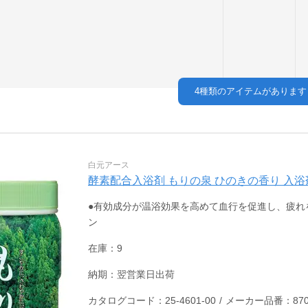
4
種類のアイテムがあります
白元アース
酵素配合入浴剤 もりの泉 ひのきの香り 入浴剤 25-4
●有効成分が温浴効果を高めて血行を促進し、疲れを
ン
在庫：9
納期：翌営業日出荷
カタログコード：25-4601-00
/
メーカー品番：87057