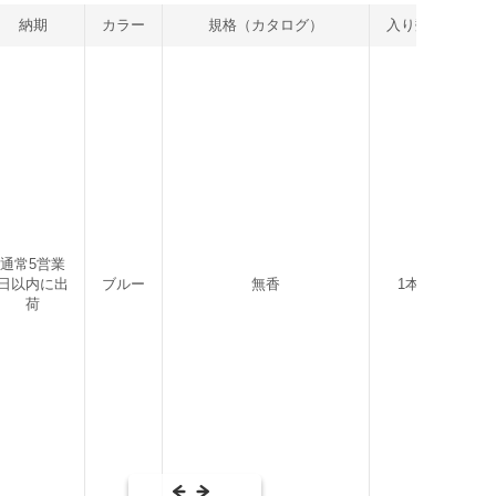
納期
カラー
規格（カタログ）
入り数
発注
通常5営業
日以内に出
ブルー
無香
1本
1
荷