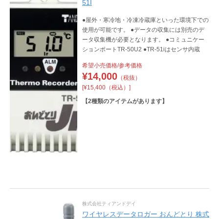
51I
●屋外・寒冷地・冷凍冷蔵庫といった環境下での
使用が可能です。 ●データの収集には別売のデ
ータ収集機が必要となります。 ●コミュニケー
ションポートTR-50U2 ●TR-51iはセンサ内蔵
希望小売価格/参考価格
¥
14,000
（税抜）
[¥15,400（税込）]
【
2
種類のアイテムがあります】
株式会社ティアンドデイ
ワイヤレスデータロガー おんどとり 株式