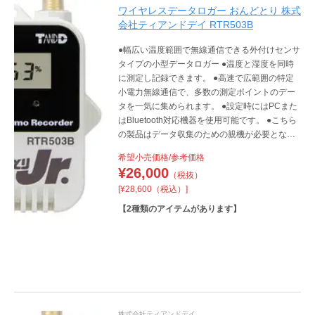
ワイヤレスデータロガー おんどとり 株式
会社ティアンドデイ RTR503B
●幅広い温度範囲で無線通信できる外付けセンサ
タイプの小型データロガー ●温度と湿度を同時
に測定し記録できます。 ●高速で広範囲の特定
小電力無線通信で、多数の測定ポイントのデー
タを一気に集められます。 ●設定時にはPCまた
はBluetooth対応機器を使用可能です。 ●こちら
の製品はデータ収集のための親機が必要となり
ます。 ●センサーに防水性はありません。 ●RT
希望小売価格/参考価格
R503BLは大容量バッテリーパックを搭載した
¥
26,000
（税抜）
長期計測対応モデルです。
[¥28,600（税込）]
【
2
種類のアイテムがあります】
株式会社ティアンドデイ