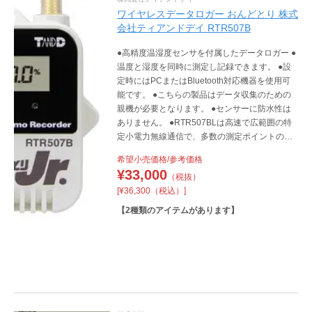
ワイヤレスデータロガー おんどとり 株式
会社ティアンドデイ RTR507B
●高精度温湿度センサを付属したデータロガー ●
温度と湿度を同時に測定し記録できます。 ●設
定時にはPCまたはBluetooth対応機器を使用可
能です。 ●こちらの製品はデータ収集のための
親機が必要となります。 ●センサーに防水性は
ありません。 ●RTR507BLは高速で広範囲の特
定小電力無線通信で、多数の測定ポイントのデ
ータを一気に集められます。 ●RTR507BLは大
希望小売価格/参考価格
容量バッテリーパックを搭載した長期計測対応
¥
33,000
（税抜）
モデルです。
[¥36,300（税込）]
【
2
種類のアイテムがあります】