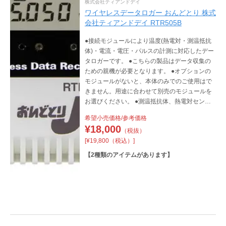
株式会社ティアンドデイ
ワイヤレスデータロガー おんどとり 株式
会社ティアンドデイ RTR505B
●接続モジュールにより温度(熱電対・測温抵抗
体)・電流・電圧・パルスの計測に対応したデー
タロガーです。 ●こちらの製品はデータ収集の
ための親機が必要となります。 ●オプションの
モジュールがないと、本体のみでのご使用はで
きません。用途に合わせて別売のモジュールを
お選びください。 ●測温抵抗体、熱電対センサ
は別売です。 ●RTR505BLは大容量バッテリー
希望小売価格/参考価格
パックを搭載した長期計測対応モデルです。
¥
18,000
（税抜）
[¥19,800（税込）]
【
2
種類のアイテムがあります】