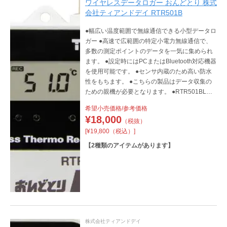
ワイヤレスデータロガー おんどとり 株式
会社ティアンドデイ RTR501B
●幅広い温度範囲で無線通信できる小型データロ
ガー ●高速で広範囲の特定小電力無線通信で、
多数の測定ポイントのデータを一気に集められ
ます。 ●設定時にはPCまたはBluetooth対応機器
を使用可能です。 ●センサ内蔵のため高い防水
性をもちます。 ●こちらの製品はデータ収集の
ための親機が必要となります。 ●RTR501BLは
大容量バッテリーパックを搭載した長期計測対
希望小売価格/参考価格
応モデルです。
¥
18,000
（税抜）
[¥19,800（税込）]
【
2
種類のアイテムがあります】
株式会社ティアンドデイ