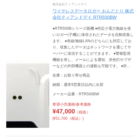
株式会社ティアンドデイ
ワイヤレスデータロガー おんどとり 株式
会社ティアンドデイ RTR500BW
●RTR500Bシリーズ親機 ●特定小電力無線を使
いロガー(子機)に保存されたデータを自動収集し
ます。 ●有線/無線LANのどちらにも対応してお
り、収集したデータはネットワークを通じてサ
ーバーに送信することができます。 ●警報監視
機能を有し、メールによる通知、赤色灯やブザ
ーなどの外部機器との連動も可能です。 ●対応
機種 子機：RTR500Bシリーズ RTR-500シリー
在庫：お取り寄せ商品
ズ RTR-600シリーズ 中継機：RTR500BC RTR-
500C ●※クラウドサービスのご利用にはインタ
納期：通常9営業日以内に出荷
ーネット環境が必要です。
メーカー品番：RTR500BW
希望小売価格/参考価格
¥
47,000
（税抜）
[¥51,700（税込）]