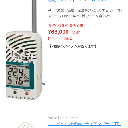
会社ティアンドデイ RTR-576-S
●CO2濃度・温度・湿度を測定記録するワイヤレ
スデータロガー ●収集機でデータ自動収集
希望小売価格/参考価格
¥
68,000
（税抜）
[¥74,800（税込）]
【
2
種類のアイテムがあります】
株式会社ティアンドデイ
おんどとり 株式会社ティアンドデイ TR-