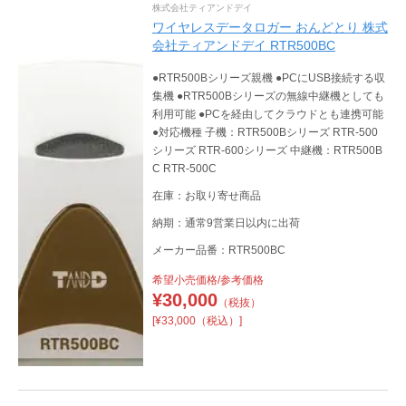
株式会社ティアンドデイ
ワイヤレスデータロガー おんどとり 株式
会社ティアンドデイ RTR500BC
●RTR500Bシリーズ親機 ●PCにUSB接続する収
集機 ●RTR500Bシリーズの無線中継機としても
利用可能 ●PCを経由してクラウドとも連携可能
●対応機種 子機：RTR500Bシリーズ RTR-500
シリーズ RTR-600シリーズ 中継機：RTR500B
C RTR-500C
在庫：お取り寄せ商品
納期：通常9営業日以内に出荷
メーカー品番：RTR500BC
希望小売価格/参考価格
¥
30,000
（税抜）
[¥33,000（税込）]