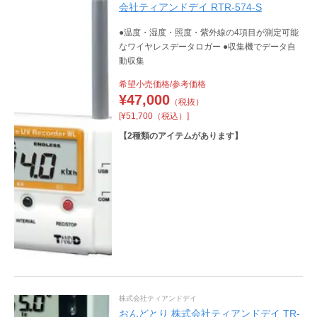
会社ティアンドデイ RTR-574-S
●温度・湿度・照度・紫外線の4項目が測定可能
なワイヤレスデータロガー ●収集機でデータ自
動収集
希望小売価格/参考価格
¥
47,000
（税抜）
[¥51,700（税込）]
【
2
種類のアイテムがあります】
株式会社ティアンドデイ
おんどとり 株式会社ティアンドデイ TR-