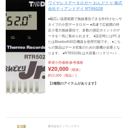
ワイヤレスデータロガー おんどとり 株式
会社ティアンドデイ RTR502B
●幅広い温度範囲で無線通信できる外付けセンサ
タイプの小型データロガー ●高速で広範囲の特
定小電力無線通信で、多数の測定ポイントのデ
ータを一気に集められます。 ●設定時にはPCま
たはBluetooth対応機器を使用可能です。 ●こち
らの製品はデータ収集のための親機が必要とな
ります。 ●RTR502BLは大容量バッテリーパッ
クを搭載した長期計測対応モデルです。
希望小売価格/参考価格
¥
20,000
（税抜）
[¥22,000（税込）]
【
2
種類のアイテムがあります】
株式会社ティアンドデイ