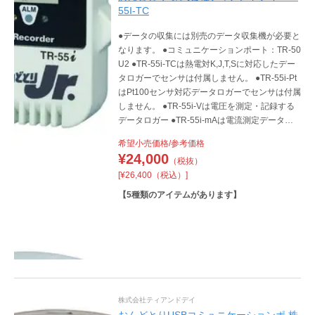
55I-TC
●データの収集には別売のデータ収集機が必要と
なります。 ●コミュニケーションポート：TR-50
U2 ●TR-55i-TCは熱電対K,J,T,Sに対応したデー
タロガーでセンサは付属しません。 ●TR-55i-Pt
はPt100センサ対応データロガーでセンサは付属
しません。 ●TR-55i-Vは電圧を測定・記録する
データロガー ●TR-55i-mAは電流測定データロ
ガーで0～20mA測定可 ●TR-55i-Pはパルス数(接
希望小売価格/参考価格
点入力 / 電圧入力)測定データロガー
¥
24,000
（税抜）
[¥26,400（税込）]
【
5
種類のアイテムがあります】
株式会社ティアンドデイ