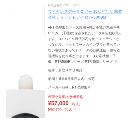
株式会社ティアンドデイ
ワイヤレスデータロガー おんどとり 株式
会社ティアンドデイ RTR500BM
●RTR500Bシリーズ親機 ●特定小電力無線を使
いロガー(子機)に保存されたデータを自動収集し
ます。 ●モバイル通信(4G)を使ってクラウドと
つながり、ネットワークのインフラが整ってい
ない環境であってもデータの自動送信、警報監
視機能を使う事ができます。 ●対応機種：子
機：RTR500Bシリーズ RTR-500シリーズ 中継
機：RTR500BC RTR-500C
在庫：お取り寄せ商品
納期：通常9営業日以内に出荷
メーカー品番：RTR500BM
希望小売価格/参考価格
¥
57,000
（税抜）
[¥62,700（税込）]