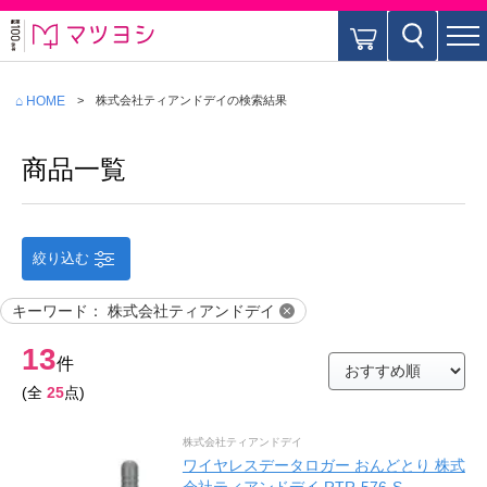
⌂ HOME
株式会社ティアンドデイ
の検索結果
商品一覧
絞り込む
キーワード
：
株式会社ティアンドデイ
13
件
(全
25
点)
株式会社ティアンドデイ
ワイヤレスデータロガー おんどとり 株式