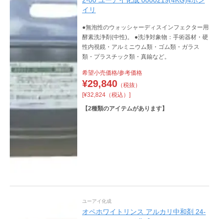
2-00 ユーアイ化成 0000219(4KG)4ホン
イリ
●無泡性のウォッシャーディスインフェクター用
酵素洗浄剤(中性)。 ●洗浄対象物：手術器材・硬
性内視鏡・アルミニウム類・ゴム類・ガラス
類・プラスチック類・真鍮など。
希望小売価格/参考価格
¥
29,840
（税抜）
[¥32,824（税込）]
【
2
種類のアイテムがあります】
ユーアイ化成
オペホワイトリンス アルカリ中和剤 24-