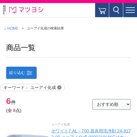
⌂ HOME
ユーアイ化成
の検索結果
商品一覧
絞り込む
キーワード
：
ユーアイ化成
6
件
(全
8
点)
ユーアイ化成
ホワイト7 AL－700 器具用洗浄剤 24-917