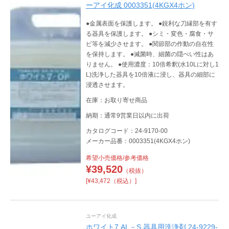
ーアイ化成 0003351(4KGX4ホン)
●金属表面を保護します。 ●鋭利な刀縁部を有す
る器具を保護します。 ●シミ・変色・腐食・サ
ビ等を減少させます。 ●関節部の作動の自在性
を保持します。 ●滅菌時、細菌の隠ぺい性はあ
りません。 ●使用濃度：10倍希釈(水10Lに対し1
L)洗浄した器具を10倍液に浸し、器具の細部に
浸透させます。
在庫：お取り寄せ商品
納期：通常9営業日以内に出荷
カタログコード：24-9170-00
メーカー品番：0003351(4KGX4ホン)
希望小売価格/参考価格
¥
39,520
（税抜）
[¥43,472（税込）]
ユーアイ化成
ホワイト7 AL－S 器具用洗浄剤 24-9229-