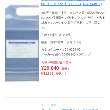
00 ユーアイ化成 0000224(4KGX4ホン)
●血液・組織・油脂・タンパク質・炭水化物など
のついた手術器材の洗浄に(アルカリ性)。 ●洗浄
対象物：ステンレス製手術器材・ガラス類な
ど。
在庫：お取り寄せ商品
納期：通常9営業日以内に出荷
カタログコード：24-9229-00
メーカー品番：0000224(4KGX4ホン)
希望小売価格/参考価格
¥
29,840
（税抜）
[¥32,824（税込）]
ユーアイ化成