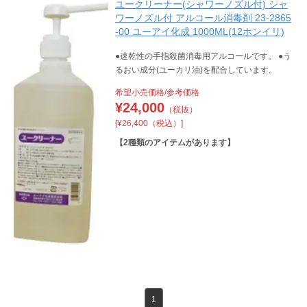
ユークリーナー(シャワーノズル付) シャ
ワーノズル付 アルコール消毒剤 23-2865
-00 ユーアイ化成 1000ML(12ホンイリ)
●速乾性の手指殺菌消毒用アルコールです。 ●う
るおい成分(ユーカリ油)を配合しています。
希望小売価格/参考価格
¥
24,000
（税抜）
[¥26,400（税込）]
【
2
種類のアイテムがあります】
1