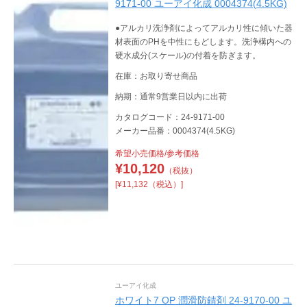
9171-00 ユーアイ化成 0004374(4.5KG)
●アルカリ洗浄剤によってアルカリ性に傾いた器
材表面のPHを中性にもどします。洗浄構内への
硬水成分(スケール)の付着を防ぎます。
在庫：お取り寄せ商品
納期：通常9営業日以内に出荷
カタログコード：24-9171-00
メーカー品番：0004374(4.5KG)
希望小売価格/参考価格
¥
10,120
（税抜）
[¥11,132（税込）]
ユーアイ化成
ホワイト7 OP 潤滑防錆剤 24-9170-00 ユ