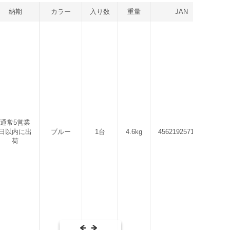
納期
カラー
入り数
重量
JAN
通常5営業
日以内に出
ブルー
1台
4.6kg
4562192571462
荷