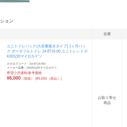
ション
在庫
ユニトイレパック(大容量吸水タイプ) 1ヶ月パッ
ク ポータブルトイレ 24-8716-00 ユニトレンド U
K001(30マイ)1カゲツ
カタログコード：24-8716-00
/
メーカー品番：UK001(30マイ)1カゲツ
希望小売価格/参考価格
¥
6,000
（税抜）
[¥6,600（税込）]
お取り寄せ
商品