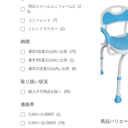
明石スクールユニフォームC
(
3
0
)
ユニトレンド
(
7
)
トレンドマスター
(
1
)
納期
通常5営業日以内に出荷
(
75
)
通常9営業日以内に出荷
(
1
)
通常21営業日以内に出荷
(
8
)
取り扱い状況
購入不可商品を除く
(
85
)
価格帯
3,001〜5,000円
(
1
)
商品バリエー
5,001〜10,000円
(
79
)