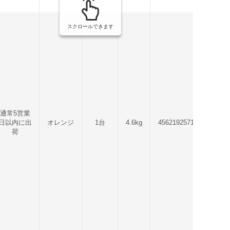
スクロールできます
通常5営業
日以内に出
オレンジ
1台
4.6kg
4562192571479
荷