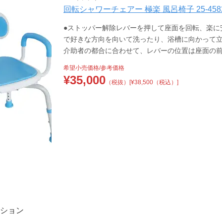
回転シャワーチェアー 極楽 風呂椅子 25-4582-
●ストッパー解除レバーを押して座面を回転、楽に
で好きな方向を向いて洗ったり、浴槽に向かって立
介助者の都合に合わせて、レバーの位置は座面の
希望小売価格/参考価格
¥
35,000
（税抜）
[¥38,500（税込）]
ション