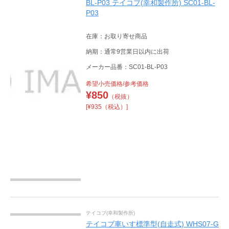
BL-P03 テイコブ(幸和製作所) SC01-BL-
P03
在庫：お取り寄せ商品
納期：通常9営業日以内に出荷
メーカー品番：SC01-BL-P03
希望小売価格/参考価格
¥
850
（税抜）
[¥935（税込）]
テイコブ(幸和製作所)
テイコブ車いす標準型(自走式) WHS07-G