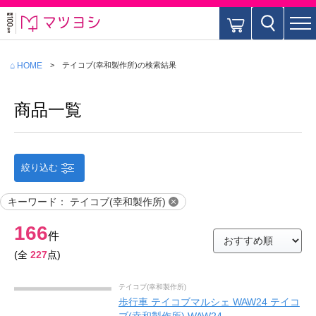
⌂ HOME
テイコブ(幸和製作所)
の検索結果
商品一覧
絞り込む
キーワード
：
テイコブ(幸和製作所)
166
件
(全
227
点)
テイコブ(幸和製作所)
歩行車 テイコブマルシェ WAW24 テイコ