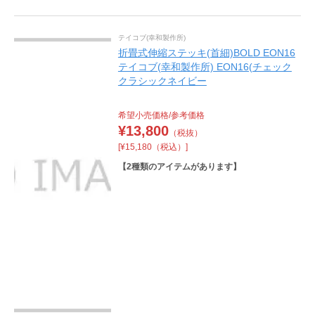
テイコブ(幸和製作所)
折畳式伸縮ステッキ(首細)BOLD EON16
テイコブ(幸和製作所) EON16(チェック
クラシックネイビー
希望小売価格/参考価格
¥
13,800
（税抜）
[¥15,180（税込）]
【
2
種類のアイテムがあります】