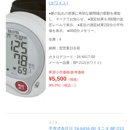
(ホワイト)
●脈の乱れの把握に有効な脈間隔の変動を感知
し、マークでお知らせ。 ●測定結果を3段階の血
圧レベルで表示。 ●直近の測定結果2回分の平均
値を表示。 ●60回分メモリー。
在庫：4
納期：翌営業日出荷
カタログコード：24-6417-00
メーカー品番：BP-212(ホワイト)
希望小売価格/参考価格
¥
5,500
（税抜）
[¥6,050（税込）]
タニタ
手首式血圧計 24-6416-00 タニタ BP-213