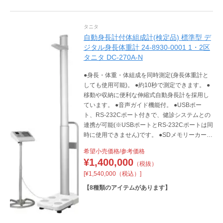
タニタ
自動身長計付体組成計(検定品) 標準型 デ
ジタル身長体重計 24-8930-0001 1・2区
タニタ DC-270A-N
●身長・体重・体組成を同時測定(身長体重計と
しても使用可能)。 ●約10秒で測定できます。 ●
移動や収納に便利な伸縮式自動身長計を採用し
ています。 ●音声ガイド機能付。 ●USBポー
ト、RS-232Cポート付きで、健診システムとの
連携が可能(※USBポートとRS-232Cポートは同
時に使用できません)です。 ●SDメモリーカード
にデータの保存が可能です。
希望小売価格/参考価格
¥
1,400,000
（税抜）
[¥1,540,000（税込）]
【
8
種類のアイテムがあります】