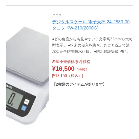
タニタ
デジタルスケール 電子天秤 24-2883-00
タニタ KW-210(2000G)
●どの角度からも見やすい、文字高32mmでの大
型表示。 ●粉末の侵入を防ぎ、丸ごと洗えて清
潔な完全防塵防水仕様。 ●防水保護等級IP67。
希望小売価格/参考価格
¥
16,500
（税抜）
[¥18,150（税込）]
【
2
種類のアイテムがあります】