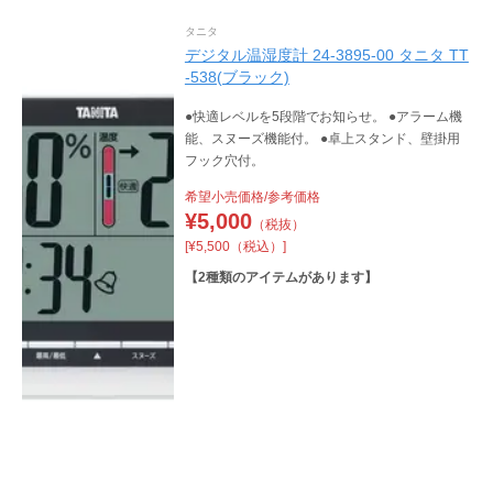
タニタ
デジタル温湿度計 24-3895-00 タニタ TT
-538(ブラック)
●快適レベルを5段階でお知らせ。 ●アラーム機
能、スヌーズ機能付。 ●卓上スタンド、壁掛用
フック穴付。
希望小売価格/参考価格
¥
5,000
（税抜）
[¥5,500（税込）]
【
2
種類のアイテムがあります】