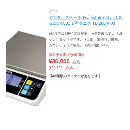
タニタ
デジタルスケール(検定品) 電子はかり 23
-2203-0001 1区 タニタ TL-280(4KG)
●精度等級3級特定計量器。 ●拡張表示でより細
かい計量が可能です。 ●上限下限値設定機能、
カウンティング機能。 ●防沫機能IPX4。
希望小売価格/参考価格
¥
36,000
（税抜）
[¥39,600（税込）]
【
48
種類のアイテムがあります】