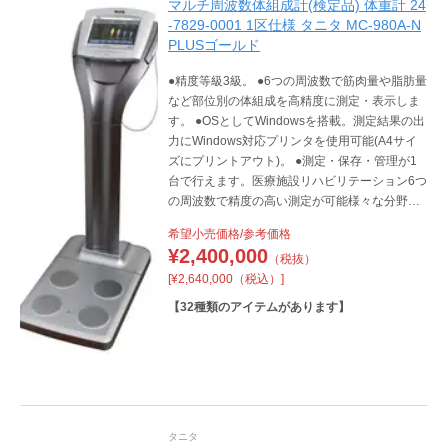
マルチ周波数体組成計(検定品) 体重計 24
-7829-0001 1区仕様 タニタ MC-980A-N
PLUSゴールド
●精度等級3級。 ●6つの周波数で筋肉量や脂肪量
など部位別の体組成を高精度に測定・表示しま
す。 ●OSとしてWindowsを搭載。測定結果の出
力にWindows対応プリンタを使用可能(A4サイ
ズにプリントアウト)。 ●測定・保存・管理が1
台で行えます。医療施設リハビリテーション6つ
の周波数で精度の高い測定が可能様々な分野で
ご活用いただけます
希望小売価格/参考価格
¥
2,400,000
（税抜）
[¥2,640,000（税込）]
【
32
種類のアイテムがあります】
タニタ