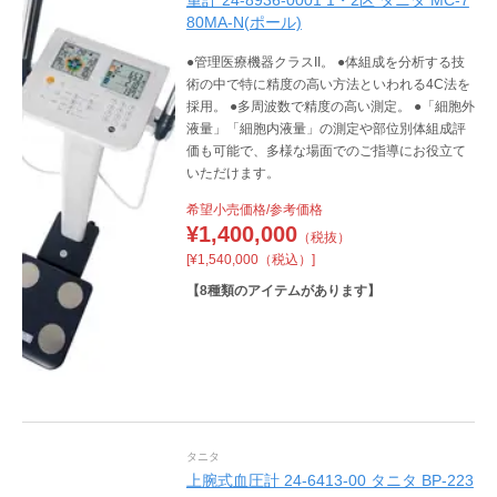
重計 24-8936-0001 1・2区 タニタ MC-7
80MA-N(ポール)
●管理医療機器クラスII。 ●体組成を分析する技
術の中で特に精度の高い方法といわれる4C法を
採用。 ●多周波数で精度の高い測定。 ●「細胞外
液量」「細胞内液量」の測定や部位別体組成評
価も可能で、多様な場面でのご指導にお役立て
いただけます。
希望小売価格/参考価格
¥
1,400,000
（税抜）
[¥1,540,000（税込）]
【
8
種類のアイテムがあります】
タニタ
上腕式血圧計 24-6413-00 タニタ BP-223