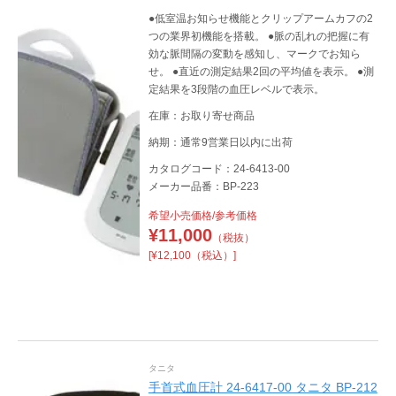
●低室温お知らせ機能とクリップアームカフの2
つの業界初機能を搭載。 ●脈の乱れの把握に有
効な脈間隔の変動を感知し、マークでお知ら
せ。 ●直近の測定結果2回の平均値を表示。 ●測
定結果を3段階の血圧レベルで表示。
在庫：お取り寄せ商品
納期：通常9営業日以内に出荷
カタログコード：24-6413-00
メーカー品番：BP-223
希望小売価格/参考価格
¥
11,000
（税抜）
[¥12,100（税込）]
タニタ
手首式血圧計 24-6417-00 タニタ BP-212