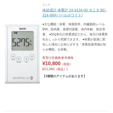
タニタ
体組成計 体重計 24-9134-00 タニタ BC-
314-WH(パールホワイト)
●主な機能：体重、体脂肪率、内臓脂肪レベル、
BMI、筋肉量、基礎代謝量、体内年齢、推定骨
量。 ●50g単位の体重測定だから、毎日の体重変
化をしっかり把握できます。 ●体重が急激に変
化した場合にお知らせする「体重急激増減お知
らせ機能」を搭載。
希望小売価格/参考価格
¥
10,800
（税抜）
[¥11,880（税込）]
【
3
種類のアイテムがあります】