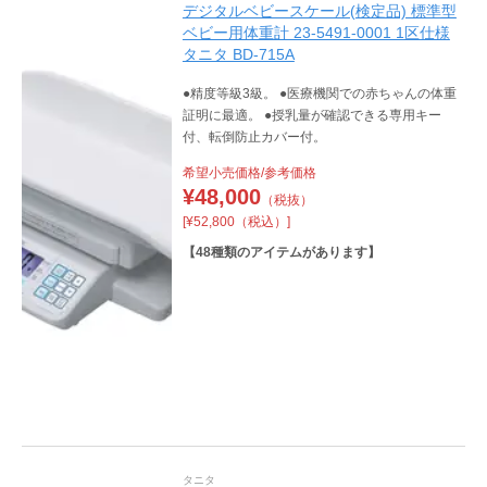
デジタルベビースケール(検定品) 標準型
ベビー用体重計 23-5491-0001 1区仕様
タニタ BD-715A
●精度等級3級。 ●医療機関での赤ちゃんの体重
証明に最適。 ●授乳量が確認できる専用キー
付、転倒防止カバー付。
希望小売価格/参考価格
¥
48,000
（税抜）
[¥52,800（税込）]
【
48
種類のアイテムがあります】
タニタ