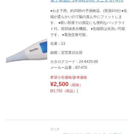
電子体温計 24-6425-00 タニタ BT-470
●わき下用。約20秒の予測検温。(実測10分) ●先
端が柔らかいので脇の真ん中にフィットしま
す。 ●暗い部屋での測定にも便利なバックライ
ト付。前回値表示機能。 ●先端部は水洗い可能
です。 ●電池交換可能。
在庫：13
納期：翌営業日出荷
カタログコード：24-6425-00
メーカー品番：BT-470
希望小売価格/参考価格
¥
2,500
（税抜）
[¥2,750（税込）]
タニタ