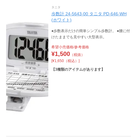
タニタ
歩数計 24-5643-00 タニタ PD-646-WH
(ホワイト)
●歩数表示だけの簡単シンプル歩数計。 ●腰に付
けたままでも見やすい大型表示。
希望小売価格/参考価格
¥
1,500
（税抜）
[¥1,650（税込）]
【
3
種類のアイテムがあります】