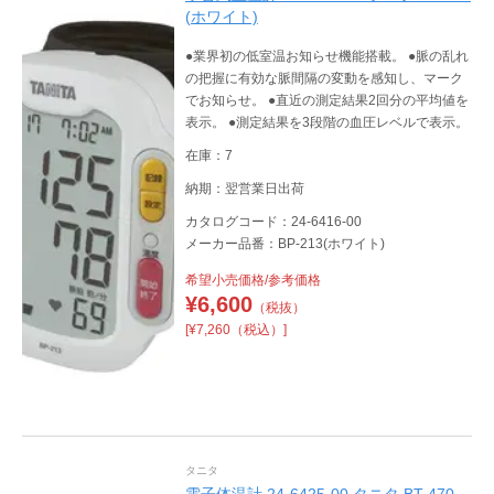
(ホワイト)
●業界初の低室温お知らせ機能搭載。 ●脈の乱れ
の把握に有効な脈間隔の変動を感知し、マーク
でお知らせ。 ●直近の測定結果2回分の平均値を
表示。 ●測定結果を3段階の血圧レベルで表示。
在庫：7
納期：翌営業日出荷
カタログコード：24-6416-00
メーカー品番：BP-213(ホワイト)
希望小売価格/参考価格
¥
6,600
（税抜）
[¥7,260（税込）]
タニタ