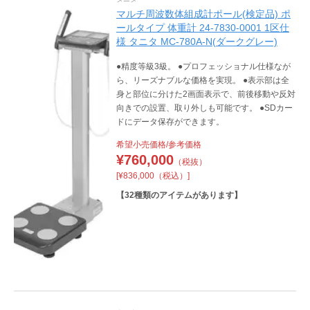
マルチ周波数体組成計ポール(検定品) ポ
ールタイプ 体重計 24-7830-0001 1区仕
様 タニタ MC-780A-N(ダークグレー)
●精度等級3級。 ●プロフェッショナル仕様なが
ら、リーズナブルな価格を実現。 ●表示部は全
身と部位に分けた2画面表示で、前後移動や反対
向きでの設置、取り外しも可能です。 ●SDカー
ドにデータ保存ができます。
希望小売価格/参考価格
¥
760,000
（税抜）
[¥836,000（税込）]
【
32
種類のアイテムがあります】