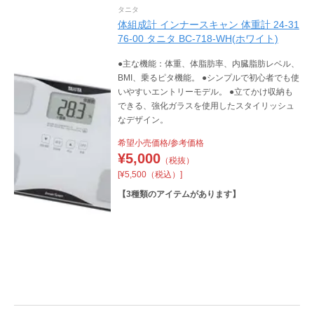
タニタ
体組成計 インナースキャン 体重計 24-31
76-00 タニタ BC-718-WH(ホワイト)
●主な機能：体重、体脂肪率、内臓脂肪レベル、
BMI、乗るピタ機能。 ●シンプルで初心者でも使
いやすいエントリーモデル。 ●立てかけ収納も
できる、強化ガラスを使用したスタイリッシュ
なデザイン。
希望小売価格/参考価格
¥
5,000
（税抜）
[¥5,500（税込）]
【
3
種類のアイテムがあります】