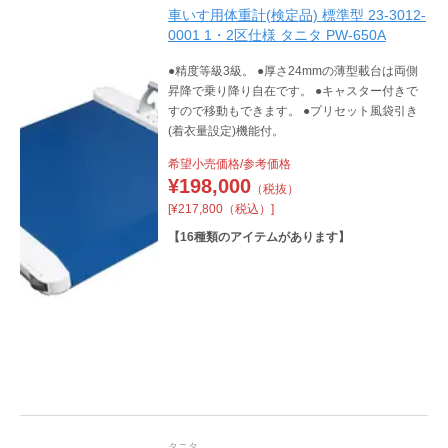
車いす用体重計(検定品) 標準型 23-3012-
0001 1・2区仕様 タニタ PW-650A
●精度等級3級。 ●厚さ24mmの薄型載台は両側
昇降で乗り降り自在です。 ●キャスター付きで
すので移動もできます。 ●プリセット風袋引き
(着衣量設定)機能付。
希望小売価格/参考価格
¥
198,000
（税抜）
[¥217,800（税込）]
【
16
種類のアイテムがあります】
タニタ