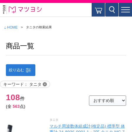
⌂ HOME
タニタ
の検索結果
商品一覧
絞り込む
キーワード
：
タニタ
108
件
(全
563
点)
タニタ
マルチ周波数体組成計(検定品) 標準型 体