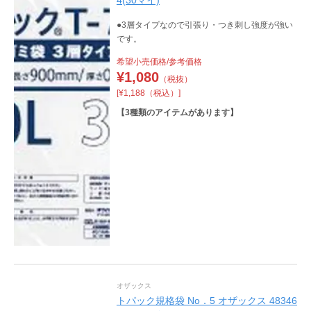
4(30マイ)
●3層タイプなので引張り・つき刺し強度が強い
です。
希望小売価格/参考価格
¥
1,080
（税抜）
[¥1,188（税込）]
【
3
種類のアイテムがあります】
オザックス
トパック規格袋 No．5 オザックス 48346