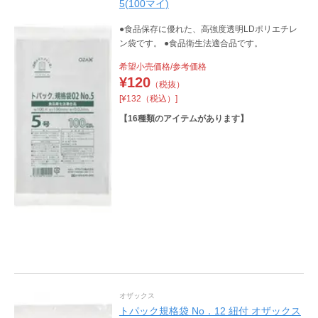
5(100マイ)
●食品保存に優れた、高強度透明LDポリエチレ
ン袋です。 ●食品衛生法適合品です。
希望小売価格/参考価格
¥
120
（税抜）
[¥132（税込）]
【
16
種類のアイテムがあります】
オザックス
トパック規格袋 No．12 紐付 オザックス