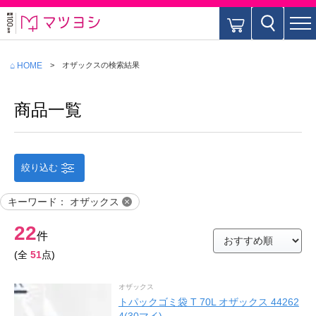
⌂ HOME
オザックス
の検索結果
商品一覧
絞り込む
キーワード
：
オザックス
22
件
(全
51
点)
オザックス
トパックゴミ袋 T 70L オザックス 44262