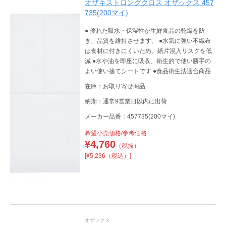
オザキストロングクロス オザックス 457
735(200マイ)
● 優れた吸水・保湿性が生鮮食品の乾燥を防
ぎ、品質を維持させます。 ●水気に強い不織布
は食材に付きにくいため、紙片混入リスクを低
減 ●水や油を即座に吸収、衛生的で使い勝手の
よい使い捨てシートです ●食品衛生法適合商品
在庫：お取り寄せ商品
納期：通常9営業日以内に出荷
メーカー品番：457735(200マイ)
希望小売価格/参考価格
¥
4,760
（税抜）
[¥5,236（税込）]
オザックス