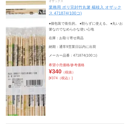
オザックス
業務用 ポリ完封竹丸箸 楊枝入 オザック
ス 471874(100コ)
●個包装で衛生的。 ●割らずに使える。 ●丸いお
箸なのでなめらかな使い心地
在庫：お取り寄せ商品
納期：通常9営業日以内に出荷
メーカー品番：471874(100コ)
希望小売価格/参考価格
¥
340
（税抜）
[¥374（税込）]