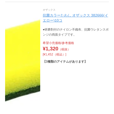
オザックス
抗菌カラーたわし オザックス 382666(イ
エロー)10コ
●研磨剤付のナイロン不織布、抗菌ウレタンスポ
ンジの両面タイプです。
希望小売価格/参考価格
¥
1,320
（税抜）
[¥1,452（税込）]
【
3
種類のアイテムがあります】