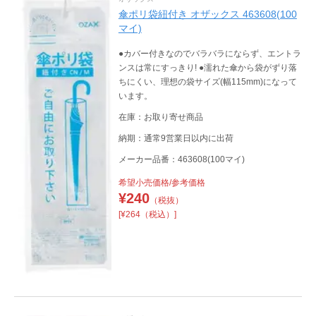
傘ポリ袋紐付き オザックス 463608(100
マイ)
●カバー付きなのでバラバラにならず、エントラ
ンスは常にすっきり! ●濡れた傘から袋がずり落
ちにくい、理想の袋サイズ(幅115mm)になって
います。
在庫：お取り寄せ商品
納期：通常9営業日以内に出荷
メーカー品番：463608(100マイ)
希望小売価格/参考価格
¥
240
（税抜）
[¥264（税込）]