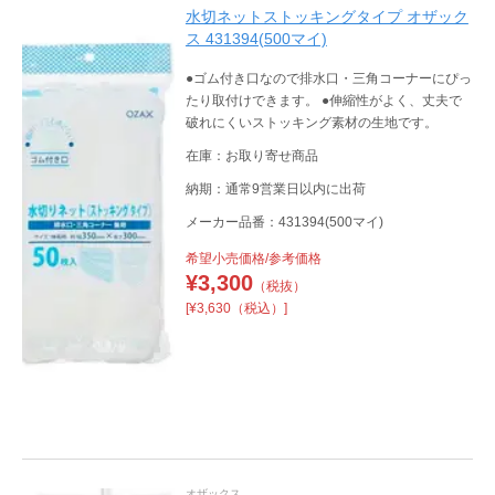
水切ネットストッキングタイプ オザック
ス 431394(500マイ)
●ゴム付き口なので排水口・三角コーナーにぴっ
たり取付けできます。 ●伸縮性がよく、丈夫で
破れにくいストッキング素材の生地です。
在庫：お取り寄せ商品
納期：通常9営業日以内に出荷
メーカー品番：431394(500マイ)
希望小売価格/参考価格
¥
3,300
（税抜）
[¥3,630（税込）]
オザックス