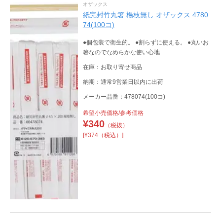
オザックス
紙完封竹丸箸 楊枝無し オザックス 4780
74(100コ)
●個包装で衛生的。 ●割らずに使える。 ●丸いお
箸なのでなめらかな使い心地
在庫：お取り寄せ商品
納期：通常9営業日以内に出荷
メーカー品番：478074(100コ)
希望小売価格/参考価格
¥
340
（税抜）
[¥374（税込）]