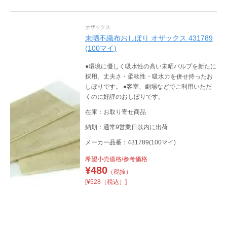
オザックス
未晒不織布おしぼり オザックス 431789
(100マイ)
●環境に優しく吸水性の高い未晒パルプを新たに
採用、丈夫さ・柔軟性・吸水力を併せ持ったお
しぼりです。 ●客室、劇場などでご利用いただ
くのに好評のおしぼりです。
在庫：お取り寄せ商品
納期：通常9営業日以内に出荷
メーカー品番：431789(100マイ)
希望小売価格/参考価格
¥
480
（税抜）
[¥528（税込）]