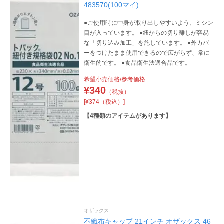
483570(100マイ)
●ご使用時に中身が取り出しやすいよう、ミシン
目が入っています。 ●紐からの切り離しが容易
な「切り込み加工」を施しています。 ●外カバ
ーをつけたまま使用できるので広がらず、常に
衛生的です。 ●食品衛生法適合品です。
希望小売価格/参考価格
¥
340
（税抜）
[¥374（税込）]
【
4
種類のアイテムがあります】
オザックス
不織布キャップ 21インチ オザックス 46