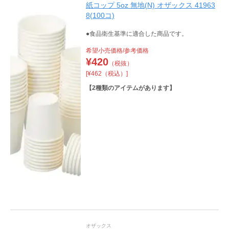
紙コップ 5oz 無地(N) オザックス 41963
8(100コ)
●食品衛生基準に適合した商品です。
希望小売価格/参考価格
¥
420
（税抜）
[¥462（税込）]
【
2
種類のアイテムがあります】
オザックス