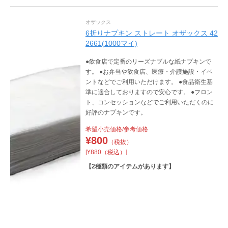
オザックス
6折りナプキン ストレート オザックス 42
2661(1000マイ)
●飲食店で定番のリーズナブルな紙ナプキンで
す。 ●お弁当や飲食店、医療・介護施設・イベ
ントなどでご利用いただけます。 ●食品衛生基
準に適合しておりますので安心です。 ●フロン
ト、コンセッションなどでご利用いただくのに
好評のナプキンです。
希望小売価格/参考価格
¥
800
（税抜）
[¥880（税込）]
【
2
種類のアイテムがあります】