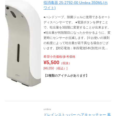
指消毒器 25-2792-00 Umbra 350ML(ホ
ワイト)
●ハンドソープ、除菌ジェルに使用できるオート
ディスペンサーです。 ●電源ボタンを押すこと
で、吐出量を3段階に変更することが出来ます。
●吐出量が何段階目になったか分かるように、変
更時にセンサーが点滅します。[※お使いの液剤
の粘度によって吐出量が若干異なる場合がござ
います。][対応電池：単四電池5本(別売)※充電
式電池使用不可]
希望小売価格/参考価格
¥
5,500
（税抜）
[¥6,050（税込）]
【
2
種類のアイテムがあります】
umbra
ドレインストッパー ヘアキャッチャー 風