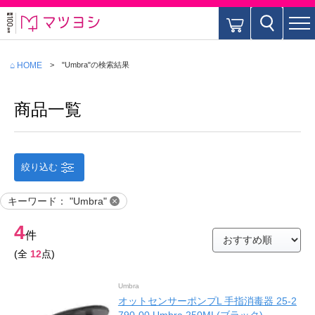
⌂ HOME
"Umbra"
の検索結果
商品一覧
絞り込む
キーワード
：
"Umbra"
4
件
(全
12
点)
Umbra
オットセンサーポンプL 手指消毒器 25-2