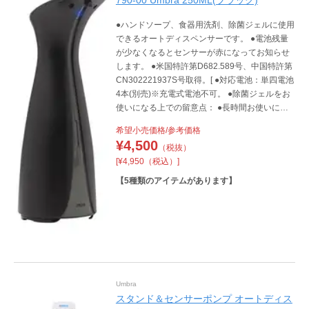
790-00 Umbra 250ML(ブラック)
●ハンドソープ、食器用洗剤、除菌ジェルに使用
できるオートディスペンサーです。 ●電池残量
が少なくなるとセンサーが赤になってお知らせ
します。 ●米国特許第D682.589号、中国特許第
CN302221937S号取得。[ ●対応電池：単四電池
4本(別売)※充電式電池不可。 ●除菌ジェルをお
使いになる上での留意点： ●長時間お使いにな
らないと出口部で液体が硬化する恐れがありま
希望小売価格/参考価格
すので1日1回以上、頻度よくご使用ください。
¥
4,500
（税抜）
(推奨ジェルで3日以内程度) ●出口近くのジェル
[¥4,950（税込）]
が乾燥して硬化することがありますので、液だ
れが気になるようでしたら乾いた布等で拭いて
【
5
種類のアイテムがあります】
ください。 ●成分にカルボマーを含むアルコー
ルジェルは硬化する傾向が強いので使用しない
でください。 ●使用せずにしばらく放置する際
は内部の液体を取り除き水洗いを行ってくださ
い]
Umbra
スタンド＆センサーポンプ オートディス