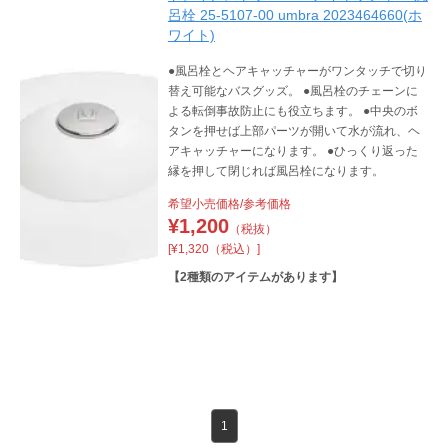
呂栓 25-5107-00 umbra 2023464660(ホ
ワイト)
●風呂栓とヘアキャッチャーがワンタッチで切り
替え可能なバスグッズ。 ●風呂栓のチェーンに
よる転倒事故防止にも役立ちます。 ●中央のボ
タンを押せば上部パーツが開いて水が流れ、ヘ
アキャッチャーになります。 ●ひっくり返った
縁を押して閉じれば風呂栓になります。
希望小売価格/参考価格
¥
1,200
（税抜）
[¥1,320（税込）]
【
2
種類のアイテムがあります】
1