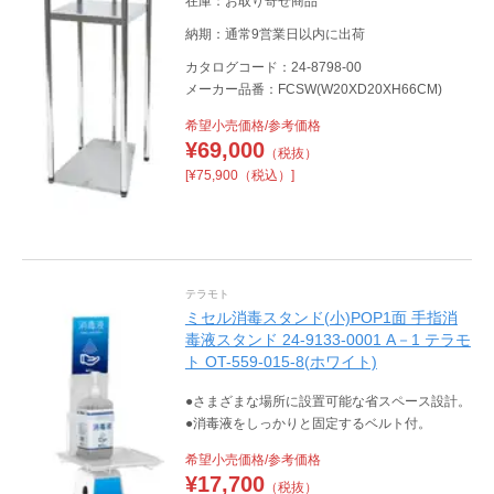
在庫：お取り寄せ商品
納期：通常9営業日以内に出荷
カタログコード：24-8798-00
メーカー品番：FCSW(W20XD20XH66CM)
希望小売価格/参考価格
¥
69,000
（税抜）
[¥75,900（税込）]
テラモト
ミセル消毒スタンド(小)POP1面 手指消
毒液スタンド 24-9133-0001 A－1 テラモ
ト OT-559-015-8(ホワイト)
●さまざまな場所に設置可能な省スペース設計。
●消毒液をしっかりと固定するベルト付。
希望小売価格/参考価格
¥
17,700
（税抜）