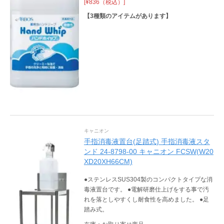
[¥836（税込）]
【
3
種類のアイテムがあります】
キャニオン
手指消毒液置台(足踏式) 手指消毒液スタ
ンド 24-8798-00 キャニオン FCSW(W20
XD20XH66CM)
●ステンレスSUS304製のコンパクトタイプな消
毒液置台です。 ●電解研磨仕上げをする事で汚
れを落としやすくし耐食性を高めました。 ●足
踏み式。