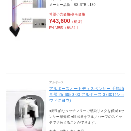
メーカー品番：BS-STB-L130
希望小売価格/参考価格
¥
43,600
（税抜）
[¥47,960（税込）]
アルボース
アルボースオートディスペンサー 手指消
毒器 25-6950-00 アルボース 37301(ショ
ウドクヨウ)
●衛生的なタッチフリーで感染リスクを低減 ●セ
ンサー感知式 ●吐出量をフル／ハーフのスイッ
チで切替えることができます。