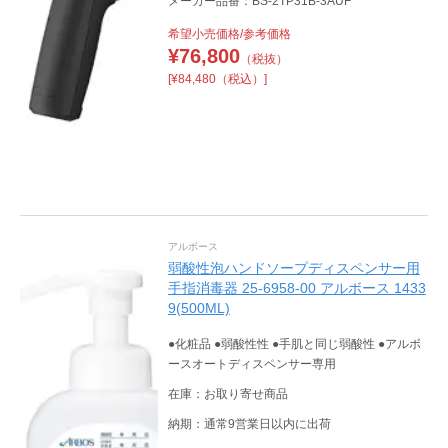
メーカー品番：BS-2TP31B-3AUF
希望小売価格/参考価格
¥
76,800
（税抜）
[¥84,480（税込）]
アルボース
弱酸性泡ハンドソープディスペンサー用
手指消毒器 25-6958-00 アルボース 1433
9(500ML)
●化粧品 ●弱酸性性 ●手肌と同じ弱酸性 ●アルボ
ースオートディスペンサー専用
在庫：お取り寄せ商品
納期：通常9営業日以内に出荷