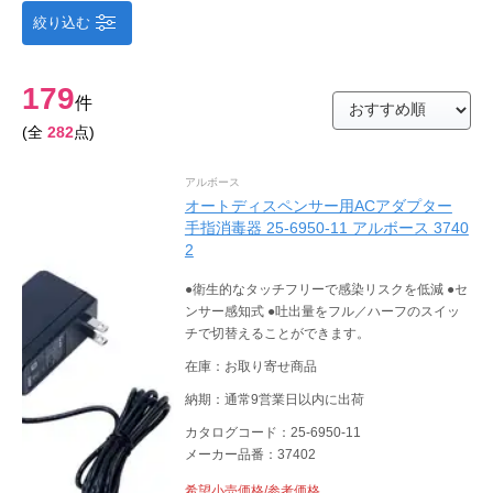
絞り込む
179
件
(全
282
点)
アルボース
オートディスペンサー用ACアダプター
手指消毒器 25-6950-11 アルボース 3740
2
●衛生的なタッチフリーで感染リスクを低減 ●セ
ンサー感知式 ●吐出量をフル／ハーフのスイッ
チで切替えることができます。
在庫：お取り寄せ商品
納期：通常9営業日以内に出荷
カタログコード：25-6950-11
メーカー品番：37402
希望小売価格/参考価格