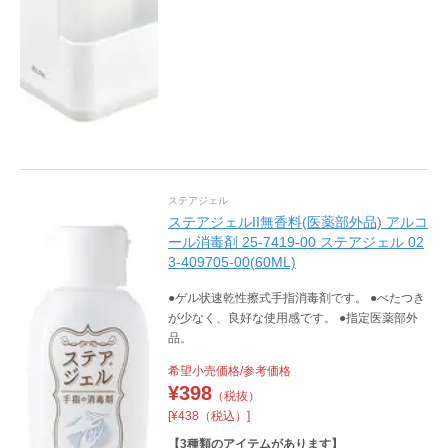
ステアジェル
ステアジェルII無香料(医薬部外品) アルコ
ール消毒剤 25-7419-00 ステアジェル 02
3-409705-00(60ML)
●ゲル状速乾性擦式手指消毒剤です。 ●べたつき
が少なく、良好な使用感です。 ●指定医薬部外
品。
希望小売価格/参考価格
¥
398
（税抜）
[¥438（税込）]
【
3
種類のアイテムがあります】