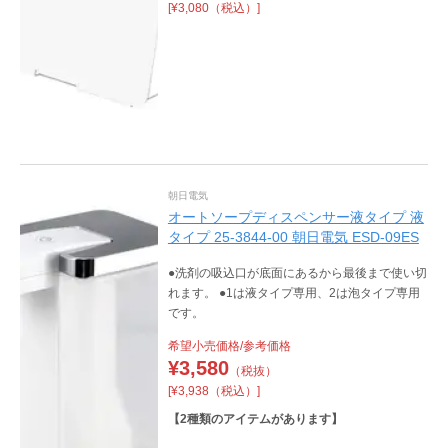
[¥3,080（税込）]
朝日電気
オートソープディスペンサー液タイプ 液
タイプ 25-3844-00 朝日電気 ESD-09ES
●洗剤の吸込口が底面にあるから最後まで使い切
れます。 ●1は液タイプ専用、2は泡タイプ専用
です。
希望小売価格/参考価格
¥
3,580
（税抜）
[¥3,938（税込）]
【
2
種類のアイテムがあります】