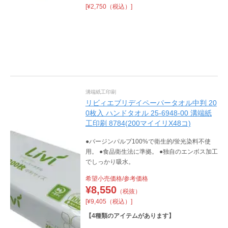
[¥2,750（税込）]
溝端紙工印刷
リビィエブリデイペーパータオル中判 20
0枚入 ハンドタオル 25-6948-00 溝端紙
工印刷 8784(200マイイリX48コ)
●バージンパルプ100%で衛生的/蛍光染料不使
用。 ●食品衛生法に準拠。 ●独自のエンボス加工
でしっかり吸水。
希望小売価格/参考価格
¥
8,550
（税抜）
[¥9,405（税込）]
【
4
種類のアイテムがあります】