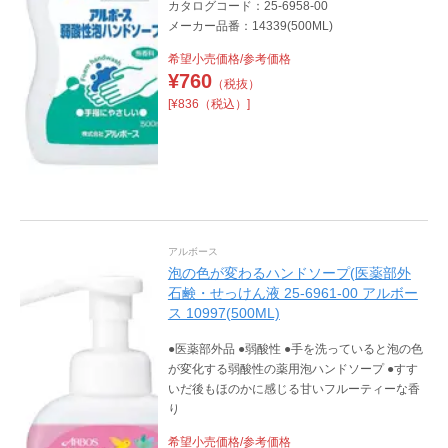
カタログコード：25-6958-00
メーカー品番：14339(500ML)
希望小売価格/参考価格
¥
760
（税抜）
[¥836（税込）]
アルボース
泡の色が変わるハンドソープ(医薬部外
石鹸・せっけん液 25-6961-00 アルボー
ス 10997(500ML)
●医薬部外品 ●弱酸性 ●手を洗っていると泡の色
が変化する弱酸性の薬用泡ハンドソープ ●すす
いだ後もほのかに感じる甘いフルーティーな香
り
希望小売価格/参考価格