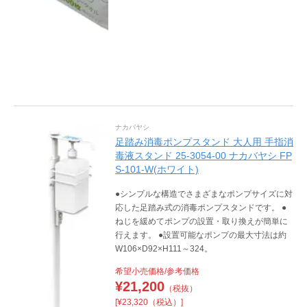
ナカバヤシ
足踏み消毒ポンプスタンド 大人用 手指消
毒液スタンド 25-3054-00 ナカバヤシ FP
S-101-W(ホワイト)
●シンプルな構造でさまざまなポンプサイズに対
応した足踏み式の消毒ポンプスタンドです。 ●
ねじを緩めてポンプの設置・取り換えが簡単に
行えます。 ●設置可能なポンプの最大寸法は約
W106×D92×H111～324。
希望小売価格/参考価格
¥
21,200
（税抜）
[¥23,320（税込）]