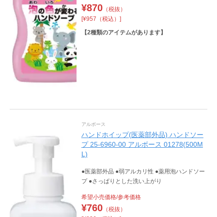
¥
870
（税抜）
[¥957（税込）]
【
2
種類のアイテムがあります】
アルボース
ハンドホイップ(医薬部外品) ハンドソー
プ 25-6960-00 アルボース 01278(500M
L)
●医薬部外品 ●弱アルカリ性 ●薬用泡ハンドソー
プ ●さっぱりとした洗い上がり
希望小売価格/参考価格
¥
760
（税抜）