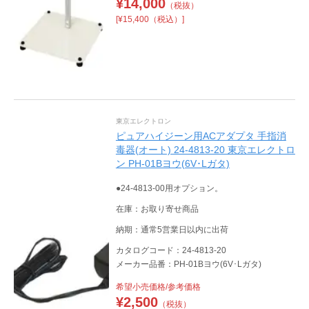
¥
14,000
（税抜）
[¥15,400（税込）]
東京エレクトロン
ピュアハイジーン用ACアダプタ 手指消
毒器(オート) 24-4813-20 東京エレクトロ
ン PH-01Bヨウ(6V･Lガタ)
●24-4813-00用オプション。
在庫：お取り寄せ商品
納期：通常5営業日以内に出荷
カタログコード：24-4813-20
メーカー品番：PH-01Bヨウ(6V･Lガタ)
希望小売価格/参考価格
¥
2,500
（税抜）