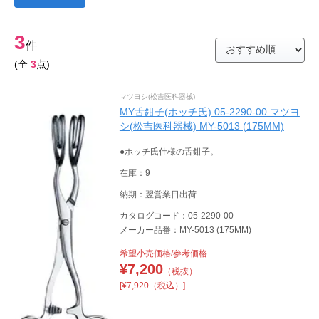
3
件
(全
3
点)
マツヨシ(松吉医科器械)
MY舌鉗子(ホッチ氏) 05-2290-00 マツヨ
シ(松吉医科器械) MY-5013 (175MM)
●ホッチ氏仕様の舌鉗子。
在庫：9
納期：翌営業日出荷
カタログコード：05-2290-00
メーカー品番：MY-5013 (175MM)
希望小売価格/参考価格
¥
7,200
（税抜）
[¥7,920（税込）]