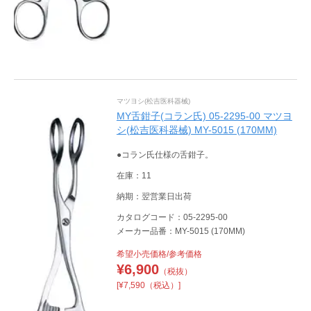
マツヨシ(松吉医科器械)
MY舌鉗子(コラン氏) 05-2295-00 マツヨ
シ(松吉医科器械) MY-5015 (170MM)
●コラン氏仕様の舌鉗子。
在庫：11
納期：翌営業日出荷
カタログコード：05-2295-00
メーカー品番：MY-5015 (170MM)
希望小売価格/参考価格
¥
6,900
（税抜）
[¥7,590（税込）]