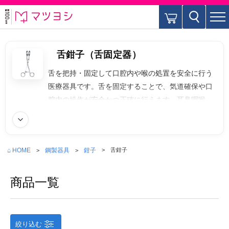
舌鉗子（舌固定器）
舌を把持・固定して口腔内や喉の処置を安全に行う
医療器具です。舌を固定することで、気道確保や口
腔内の操作が安全かつ正確に行えます。耳鼻咽喉科
や小児科でも使用されます。主な用途は、口腔外科
続きを読む
処置、歯科手術、麻酔導入補助、救急現場での舌後
退防止などがあります。緊急時の気道確保では、喉
⌂ HOME
鋼製器具
鉗子
舌鉗子
頭鏡と併用されることもあります。
商品一覧
絞り込む