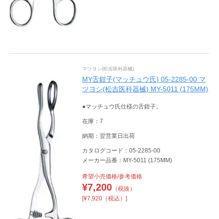
マツヨシ(松吉医科器械)
MY舌鉗子(マッチュウ氏) 05-2285-00 マ
ツヨシ(松吉医科器械) MY-5011 (175MM)
●マッチュウ氏仕様の舌鉗子。
在庫：7
納期：翌営業日出荷
カタログコード：05-2285-00
メーカー品番：MY-5011 (175MM)
希望小売価格/参考価格
¥
7,200
（税抜）
[¥7,920（税込）]