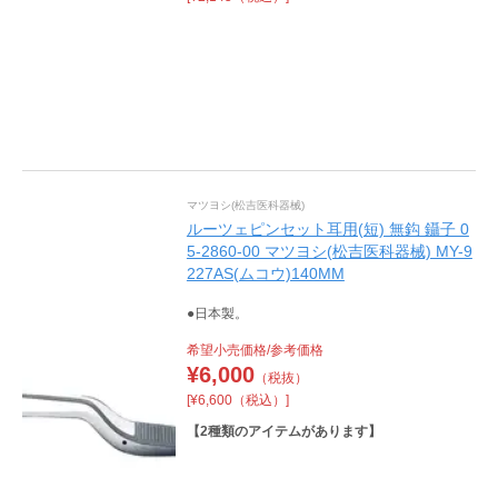
マツヨシ(松吉医科器械)
ルーツェピンセット耳用(短) 無鈎 鑷子 0
5-2860-00 マツヨシ(松吉医科器械) MY-9
227AS(ムコウ)140MM
●日本製。
希望小売価格/参考価格
¥
6,000
（税抜）
[¥6,600（税込）]
【
2
種類のアイテムがあります】