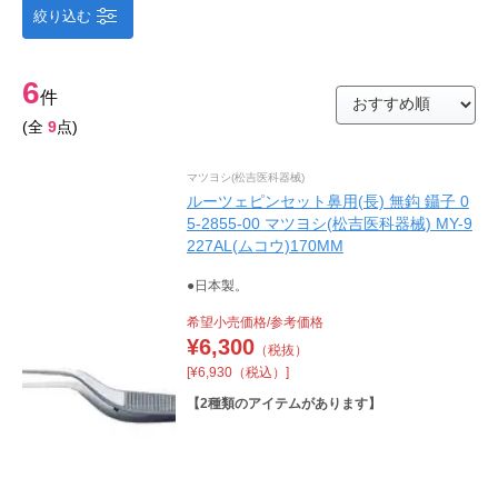
絞り込む
6
件
(全
9
点)
マツヨシ(松吉医科器械)
ルーツェピンセット鼻用(長) 無鈎 鑷子 0
5-2855-00 マツヨシ(松吉医科器械) MY-9
227AL(ムコウ)170MM
●日本製。
希望小売価格/参考価格
¥
6,300
（税抜）
[¥6,930（税込）]
【
2
種類のアイテムがあります】