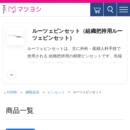
ルーツェピンセット（組織把持用ルー
ツェピンセット）
ルーツェピンセットは、主に外科・産婦人科手技で
使用される 組織把持用の精密ピンセットです。先端
が細く、指先の感覚を活かして組織をやさしく把持
できるため、精密な縫合、微細な組織操作に適して
続きを読む
います。歯がないため組織へのダメージを抑制し、
皮膚や軟部組織、粘膜の把持に適しています。
⌂ HOME
鋼製器具
ピンセット
ルーツェピンセット
商品一覧