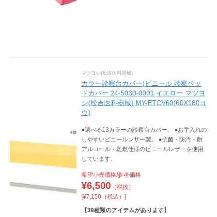
マツヨシ(松吉医科器械)
カラー診察台カバー(ビニール 診察ベッ
ドカバー 24-5030-0001 イエロー マツヨ
シ(松吉医科器械) MY-ETCV60(60X180ヨ
ウ)
●選べる13カラーの診察台カバー。 ●お手入れの
しやすいビニールレザー製。 ●抗菌・防汚・耐
アルコール・難燃仕様のビニールレザーを使用
しています。
希望小売価格/参考価格
¥
6,500
（税抜）
[¥7,150（税込）]
【
39
種類のアイテムがあります】