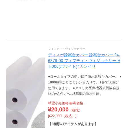
フィフティ・ヴィジョナリー
ディスポ診察台カバー 診察台カバー 24-
6378-00 フィフティ・ヴィジョナリー H
T-006(ホワイト)4カンイリ
●ロールタイプの使い捨て防水診察台カバー。 ●
1800mmごとにミシン目入りで、1巻で50回分
使用できます。 ●アメリカ医療機器振興協会規
格のAAMIレベル3基準の防水性能。
希望小売価格/参考価格
¥
20,000
（税抜）
[¥22,000（税込）]
【
2
種類のアイテムがあります】