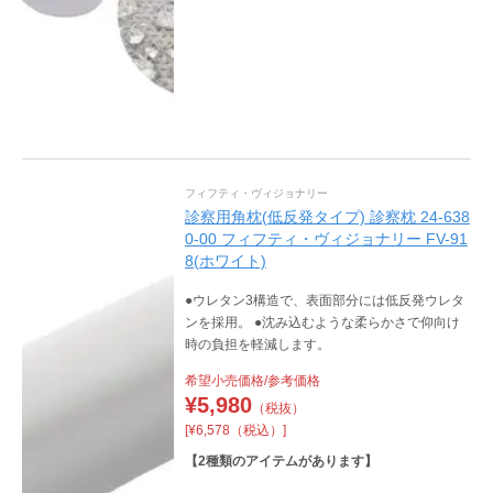
フィフティ・ヴィジョナリー
診察用角枕(低反発タイプ) 診察枕 24-638
0-00 フィフティ・ヴィジョナリー FV-91
8(ホワイト)
●ウレタン3構造で、表面部分には低反発ウレタ
ンを採用。 ●沈み込むような柔らかさで仰向け
時の負担を軽減します。
希望小売価格/参考価格
¥
5,980
（税抜）
[¥6,578（税込）]
【
2
種類のアイテムがあります】