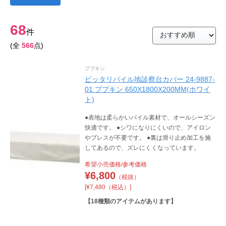
68
件
(全
566
点)
ププキン
ピッタリパイル地診察台カバー 24-9887-
01 ププキン 650X1800X200MM(ホワイ
ト)
●表地は柔らかいパイル素材で、オールシーズン
快適です。 ●シワになりにくいので、アイロン
やプレスが不要です。 ●裏は滑り止め加工を施
してあるので、ズレにくくなっています。
希望小売価格/参考価格
¥
6,800
（税抜）
[¥7,480（税込）]
【
18
種類のアイテムがあります】