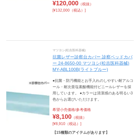
¥
120,000
（税抜）
[¥132,000（税込）]
マツヨシ(松吉医科器械)
抗菌レザー診察台カバー 診察ベッドカバ
ー 24-8650-00 マツヨシ(松吉医科器械)
MY-ABL100B(ライトブルー)
●抗菌・防汚機能とお手入れのしやすい耐アルコ
ール・耐次亜塩素酸機能付ビニールレザーを採
用しています。 ●カラーは清潔感のある明るい3
色からお選びいただけます。
希望小売価格/参考価格
¥
8,100
（税抜）
[¥8,910（税込）]
【
15
種類のアイテムがあります】