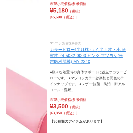
希望小売価格/参考価格
¥
5,180
（税抜）
[¥5,698（税込）]
マツヨシ(松吉医科器械)
カラーピロー(半月枕・小) 半月枕・小 診
察枕 24-5032-0003 ピンク マツヨシ(松
吉医科器械) MY-2240
●様々な処置時の身体サポートに役立つカラーピ
ローです。 ●マツヨシカラー診察枕と同色のラ
インナップです。 ●レザー:抗菌・防汚・耐アル
コール・難燃。
希望小売価格/参考価格
¥
3,500
（税抜）
[¥3,850（税込）]
【
30
種類のアイテムがあります】