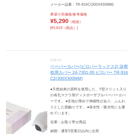
メーカー品番：TR-916C(300X450MM)
希望小売価格/参考価格
¥
5,290
（税抜）
[¥5,819（税込）]
ピロパー
ペーパーカバー(ピロパーラックス2) 診察
枕用カバー 24-7301-00 ピロパー TR-916
C2(300X300MM)
●天然由来の原料を使用した、Y型スリット入り
の有孔マクラ用ディスポーザブルペーパーカバ
ーです。 ●生地が厚めで伸縮性があり、ふんわ
りとした肌触りです。 ●保水性・吸水性にも優
れています。
在庫：お取り寄せ商品
納期：通常5営業日以内に出荷