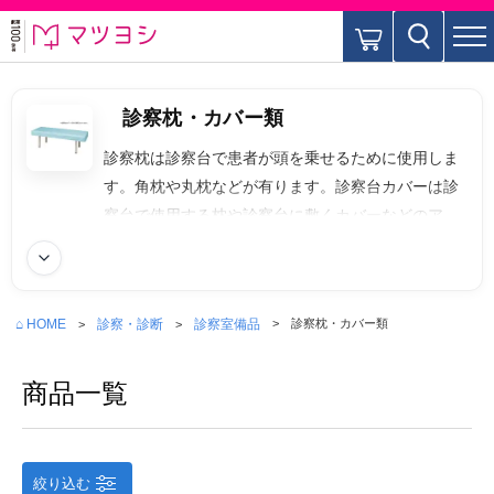
診察枕・カバー類
診察枕は診察台で患者が頭を乗せるために使用しま
す。角枕や丸枕などが有ります。診察台カバーは診
察台で使用する枕や診察台に敷くカバーなどのアク
セサリーのことを指します。患者の体位を安定させ
続きを読む
てたり、快適性・衛生面を保つために使用されま
す。
⌂ HOME
診察・診断
診察室備品
診察枕・カバー類
商品一覧
絞り込む