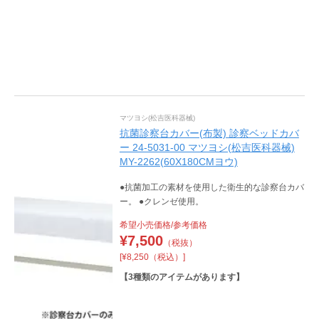
マツヨシ(松吉医科器械)
抗菌診察台カバー(布製) 診察ベッドカバ
ー 24-5031-00 マツヨシ(松吉医科器械)
MY-2262(60X180CMヨウ)
●抗菌加工の素材を使用した衛生的な診察台カバ
ー。 ●クレンゼ使用。
希望小売価格/参考価格
¥
7,500
（税抜）
[¥8,250（税込）]
【
3
種類のアイテムがあります】