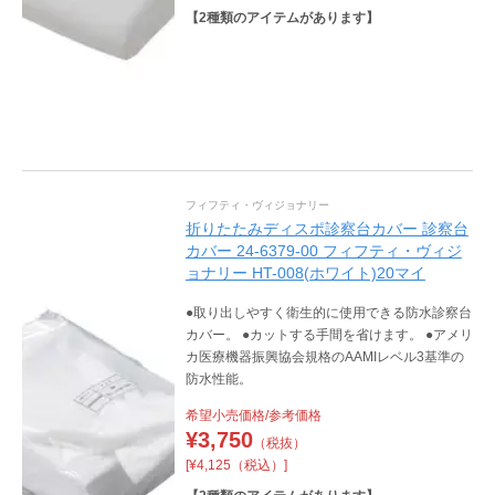
【
2
種類のアイテムがあります】
フィフティ・ヴィジョナリー
折りたたみディスポ診察台カバー 診察台
カバー 24-6379-00 フィフティ・ヴィジ
ョナリー HT-008(ホワイト)20マイ
●取り出しやすく衛生的に使用できる防水診察台
カバー。 ●カットする手間を省けます。 ●アメリ
カ医療機器振興協会規格のAAMIレベル3基準の
防水性能。
希望小売価格/参考価格
¥
3,750
（税抜）
[¥4,125（税込）]