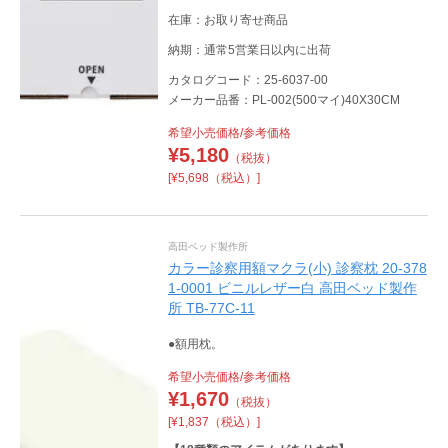
在庫：お取り寄せ商品
納期：通常5営業日以内に出荷
カタログコード：25-6037-00
メーカー品番：PL-002(500マイ)40X30CM
希望小売価格/参考価格
¥
5,180
（税抜）
[¥5,698（税込）]
高田ベッド製作所
カラー診察用額マクラ(小) 診察枕 20-378
1-0001 ビニルレザー白 高田ベッド製作
所 TB-77C-11
●額用枕。
希望小売価格/参考価格
¥
1,670
（税抜）
[¥1,837（税込）]