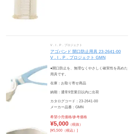
V．I．P．プロジェクト
アゴバンド 開口防止用具 23-2641-00
V．I．P．プロジェクト GMN
●開口防止を、無理なくやさしく確実性を高めた
用具です。
在庫：お取り寄せ商品
納期：通常9営業日以内に出荷
カタログコード：23-2641-00
メーカー品番：GMN
希望小売価格/参考価格
¥
5,000
（税抜）
[¥5,500（税込）]