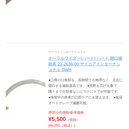
ザイコアインターナショナル
オーラルワイダー(ハード) ハード 開口補
助具 23-2636-00 ザイコアインターナシ
ョナル OWH
●口唇の口角部を、長時間でも無理なく、左右に
開口する補助器具です。 ●視野を広げる事で、
隅々まで介助者なしにラクにケアが可能です。
●挿管中の患者の口腔ケアにも使えます。 ●低温
オートクレーブ滅菌可能。
希望小売価格/参考価格
¥
5,500
（税抜）
[¥6,050（税込）]