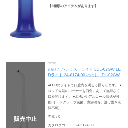
【
2
種類のアイテムがあります】
ののじ
ののじ ハテラス・ライト LDL-02GW LE
Dライト 24-6174-00 ののじ LDL-02GW
●LEDのライトで口腔内を明るく照らします。 ●
ロッド先端のコーナーを口角にあてて無理なく
口を開けます。 ●水洗いやアルコール清拭が可
能(オートクレーブ滅菌、煮沸消毒、浸け置き洗
浄不可)。
在庫：0
販売中止
カタログコード：24-6174-00