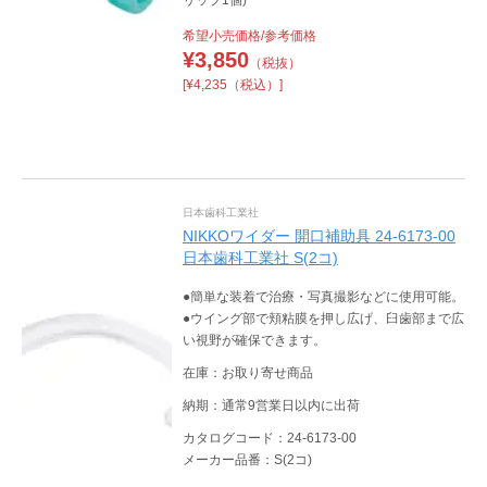
希望小売価格/参考価格
¥
3,850
（税抜）
[¥4,235（税込）]
日本歯科工業社
NIKKOワイダー 開口補助具 24-6173-00
日本歯科工業社 S(2コ)
●簡単な装着で治療・写真撮影などに使用可能。
●ウイング部で頬粘膜を押し広げ、臼歯部まで広
い視野が確保できます。
在庫：お取り寄せ商品
納期：通常9営業日以内に出荷
カタログコード：24-6173-00
メーカー品番：S(2コ)