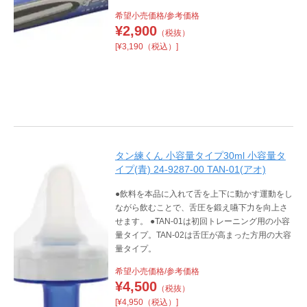
希望小売価格/参考価格
¥
2,900
（税抜）
[¥3,190（税込）]
タン練くん 小容量タイプ30ml 小容量タ
イプ(青) 24-9287-00 TAN-01(アオ)
●飲料を本品に入れて舌を上下に動かす運動をし
ながら飲むことで、舌圧を鍛え嚥下力を向上さ
せます。 ●TAN-01は初回トレーニング用の小容
量タイプ。TAN-02は舌圧が高まった方用の大容
量タイプ。
希望小売価格/参考価格
¥
4,500
（税抜）
[¥4,950（税込）]