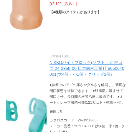
[¥3,190（税込）]
【
4
種類のアイテムがあります】
日本歯科工業社
NIKKOバイトブロック(ソフト・大 開口
器 24-3958-00 日本歯科工業社 5050040
001(大4個・小1個・クリップ1個)
●診療中のアゴの痛さやダルさを解消し、適度な
開口状態を維持できます。 ●臼歯部に噛ませて
開口させ、長時間の根管治療に最適です。 ●オ
ートクレーブ滅菌可能(121℃以下・乾燥不可)。
在庫：0
カタログコード：24-3958-00
メーカー品番：5050040001(大4個・小1個・ク
リップ1個)