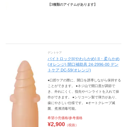
【
3
種類のアイテムがあります】
デントケア
バイトロックII(やわらかめ) II・柔らかめ
(オレンジ) 開口補助具 24-2996-00 デン
トケア DC-59(オレンジ)
●口腔ケアの際に、開口を誘導しながら保持する
ことができます。 ●ネジ山で開口度が調節で
き、外れにくく、指先やペンライトを入れて操
作ができます。 ●シリコーン製で弾力があり、
歯にやさしい仕様です。 ●オートクレーブ滅
菌、煮沸消毒可能。
希望小売価格/参考価格
¥
2,900
（税抜）