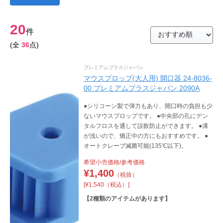
20
件
(全
36
点)
プレミアムプラスジャパン
マウスプロップ(大人用) 開口器 24-8036-
00 プレミアムプラスジャパン 2090A
●シリコーン製で弾力もあり、開口時の負担も少
ないマウスプロップです。 ●中央部の孔にデン
タルフロスを通して誤飲防止ができます。 ●溝
が浅いので、矯正中の方にもおすすめです。 ●
オートクレーブ滅菌可能(135℃以下)。
希望小売価格/参考価格
¥
1,400
（税抜）
[¥1,540（税込）]
【
2
種類のアイテムがあります】