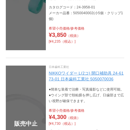
カタログコード：24-3958-01
メーカー品番：5050040002(小5個・クリップ1
個)
希望小売価格/参考価格
¥
3,850
（税抜）
[¥4,235（税込）]
日本歯科工業社
NIKKOワイダー L(2コ) 開口補助具 24-61
73-01 日本歯科工業社 5050070036
●簡単な装着で治療・写真撮影などに使用可能。
●ウイング部で頬粘膜を押し広げ、臼歯部まで広
い視野が確保できます。
希望小売価格/参考価格
¥
4,300
（税抜）
販売中止
[¥4,730（税込）]