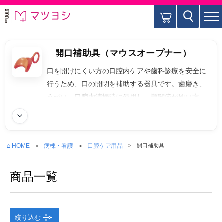
開口補助具（マウスオープナー）
口を開けにくい方の口腔内ケアや歯科診療を安全に
行うため、口の開閉を補助する器具です。歯磨き、
うがい、口腔内清掃時に使用し、顎関節が硬い方な
どに有効です。主な種類としてはスポンジタイプ開
続きを読む
口補助具、プラスチック製マウスオープナー、フェ
イスマスク型補助具、チューブ型（バイトブロッ
⌂ HOME
病棟・看護
口腔ケア用品
開口補助具
ク）などがあります。
商品一覧
絞り込む