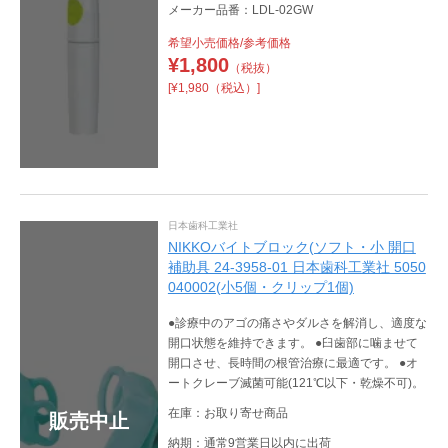
メーカー品番：LDL-02GW
希望小売価格/参考価格
¥
1,800
（税抜）
[¥1,980（税込）]
日本歯科工業社
NIKKOバイトブロック(ソフト・小 開口
補助具 24-3958-01 日本歯科工業社 5050
040002(小5個・クリップ1個)
●診療中のアゴの痛さやダルさを解消し、適度な
開口状態を維持できます。 ●臼歯部に噛ませて
開口させ、長時間の根管治療に最適です。 ●オ
ートクレーブ滅菌可能(121℃以下・乾燥不可)。
在庫：お取り寄せ商品
販売中止
納期：通常9営業日以内に出荷