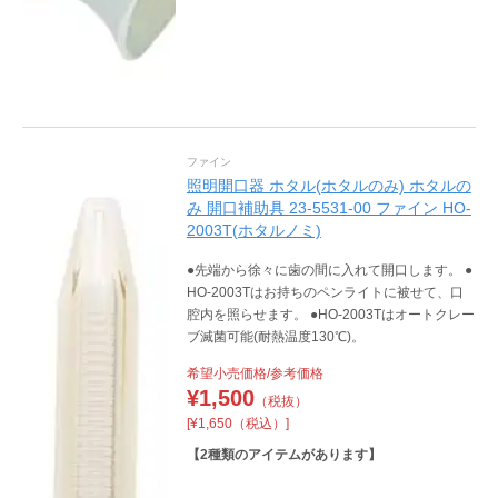
ファイン
照明開口器 ホタル(ホタルのみ) ホタルの
み 開口補助具 23-5531-00 ファイン HO-
2003T(ホタルノミ)
●先端から徐々に歯の間に入れて開口します。 ●
HO-2003Tはお持ちのペンライトに被せて、口
腔内を照らせます。 ●HO-2003Tはオートクレー
ブ滅菌可能(耐熱温度130℃)。
希望小売価格/参考価格
¥
1,500
（税抜）
[¥1,650（税込）]
【
2
種類のアイテムがあります】