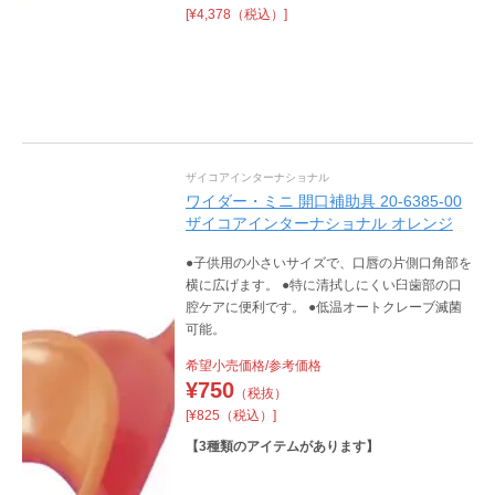
[¥4,378（税込）]
ザイコアインターナショナル
ワイダー・ミニ 開口補助具 20-6385-00
ザイコアインターナショナル オレンジ
●子供用の小さいサイズで、口唇の片側口角部を
横に広げます。 ●特に清拭しにくい臼歯部の口
腔ケアに便利です。 ●低温オートクレーブ滅菌
可能。
希望小売価格/参考価格
¥
750
（税抜）
[¥825（税込）]
【
3
種類のアイテムがあります】