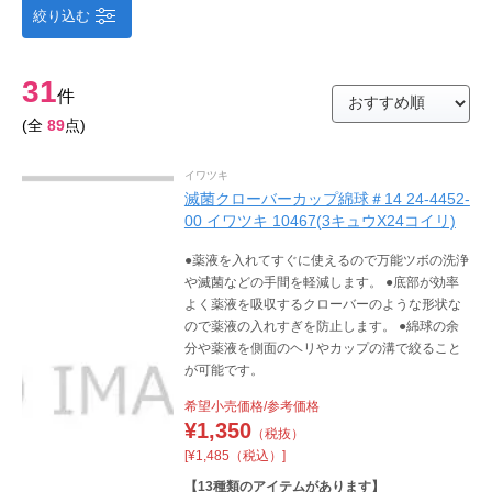
絞り込む
31
件
(全
89
点)
イワツキ
滅菌クローバーカップ綿球＃14 24-4452-
00 イワツキ 10467(3キュウX24コイリ)
●薬液を入れてすぐに使えるので万能ツボの洗浄
や滅菌などの手間を軽減します。 ●底部が効率
よく薬液を吸収するクローバーのような形状な
ので薬液の入れすぎを防止します。 ●綿球の余
分や薬液を側面のヘリやカップの溝で絞ること
が可能です。
希望小売価格/参考価格
¥
1,350
（税抜）
[¥1,485（税込）]
【
13
種類のアイテムがあります】