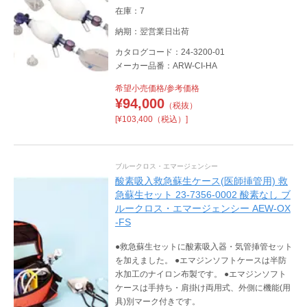
在庫：7
納期：翌営業日出荷
カタログコード：24-3200-01
メーカー品番：ARW-CI-HA
希望小売価格/参考価格
¥
94,000
（税抜）
[¥103,400（税込）]
ブルークロス・エマージェンシー
酸素吸入救急蘇生ケース(医師挿管用) 救
急蘇生セット 23-7356-0002 酸素なし ブ
ルークロス・エマージェンシー AEW-OX
-FS
●救急蘇生セットに酸素吸入器・気管挿管セット
を加えました。 ●エマジンソフトケースは半防
水加工のナイロン布製です。 ●エマジンソフト
ケースは手持ち・肩掛け両用式、外側に機能(用
具)別マーク付きです。