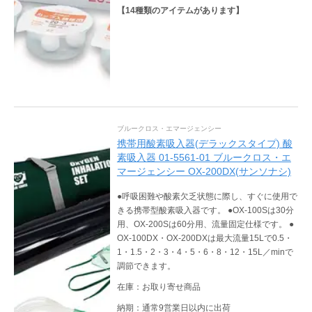
【
14
種類のアイテムがあります】
ブルークロス・エマージェンシー
携帯用酸素吸入器(デラックスタイプ) 酸
素吸入器 01-5561-01 ブルークロス・エ
マージェンシー OX-200DX(サンソナシ)
●呼吸困難や酸素欠乏状態に際し、すぐに使用で
きる携帯型酸素吸入器です。 ●OX-100Sは30分
用、OX-200Sは60分用、流量固定仕様です。 ●
OX-100DX・OX-200DXは最大流量15Lで0.5・
1・1.5・2・3・4・5・6・8・12・15L／minで
調節できます。
在庫：お取り寄せ商品
納期：通常9営業日以内に出荷