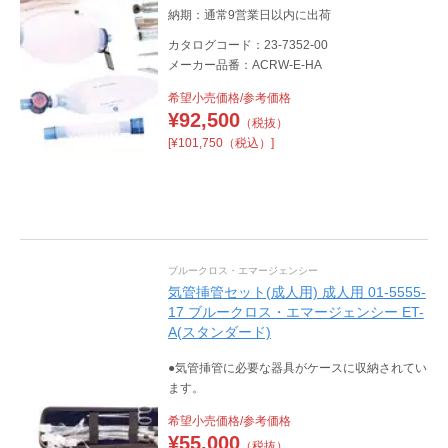
納期：通常9営業日以内に出荷
カタログコード：23-7352-00
メーカー品番：ACRW-E-HA
希望小売価格/参考価格
¥
92,500
（税抜）
[¥101,750（税込）]
ブルークロス・エマージェンシー
気管挿管セット(成人用) 成人用 01-5555-
17 ブルークロス・エマージェンシー ET-
A(スタンダード)
●気管挿管に必要な器具がケースに収納されてい
ます。
希望小売価格/参考価格
¥
55,000
（税抜）