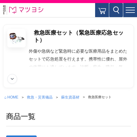
救急医療セット（緊急医療応急セッ
ト）
外傷や急病など緊急時に必要な医療用品をまとめた
セットで応急処置を行えます。携帯性に優れ、屋外
の使用にも適しています。診断・蘇生・吸引・気道
確保・酸素吸入などの機能があります。一般的な標
続きを読む
準セットに入るものは、止血関連（包帯、ガーゼな
ど）、絆創膏、滅菌ガーゼ、はさみ、ピンセットな
⌂ HOME
救急・災害備品
蘇生資器材
救急医療セット
どです。企業・施設向けには、現場対応を想定した
内容になります。酸素ボンベ、パルスオキシメータ
商品一覧
ー、経口補水液、嘔吐処理キットなどが入ります。