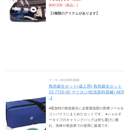
[¥60,500（税込）]
【
3
種類のアイテムがあります】
マツヨシ(松吉医科器械)
救急蘇生セット(成人用) 救急蘇生セット
23-7720-00 マツヨシ(松吉医科器械) AER
-1
●緊急時の救急蘇生に必要最低限の医療ツールを
コンパクトにまとめたセットです。 ●ショルダ
ータイプのキャリングバッグは持ち運びに優
れ、病棟や救急車での使用に最適です。