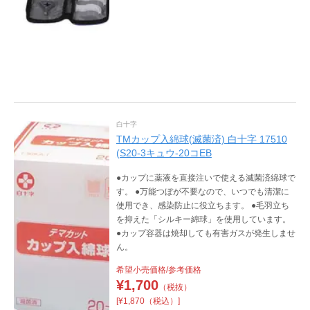
白十字
TMカップ入綿球(滅菌済) 白十字 17510
(S20-3キュウ-20コEB
●カップに薬液を直接注いで使える滅菌済綿球で
す。 ●万能つぼが不要なので、いつでも清潔に
使用でき、感染防止に役立ちます。 ●毛羽立ち
を抑えた「シルキー綿球」を使用しています。
●カップ容器は焼却しても有害ガスが発生しませ
ん。
希望小売価格/参考価格
¥
1,700
（税抜）
[¥1,870（税込）]