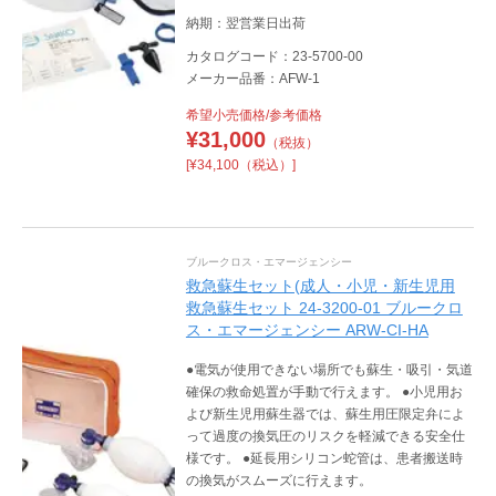
納期：翌営業日出荷
カタログコード：23-5700-00
メーカー品番：AFW-1
希望小売価格/参考価格
¥
31,000
（税抜）
[¥34,100（税込）]
ブルークロス・エマージェンシー
救急蘇生セット(成人・小児・新生児用
救急蘇生セット 24-3200-01 ブルークロ
ス・エマージェンシー ARW-CI-HA
●電気が使用できない場所でも蘇生・吸引・気道
確保の救命処置が手動で行えます。 ●小児用お
よび新生児用蘇生器では、蘇生用圧限定弁によ
って過度の換気圧のリスクを軽減できる安全仕
様です。 ●延長用シリコン蛇管は、患者搬送時
の換気がスムーズに行えます。