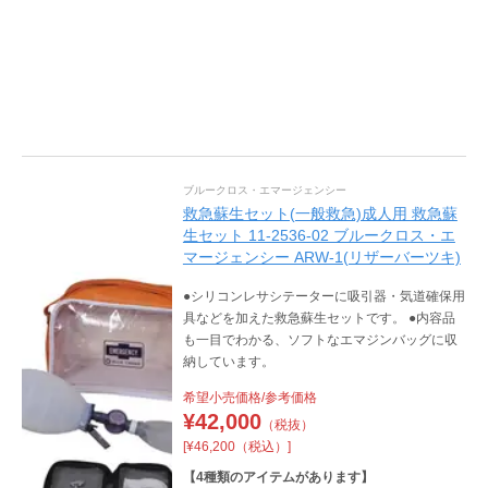
ブルークロス・エマージェンシー
救急蘇生セット(一般救急)成人用 救急蘇
生セット 11-2536-02 ブルークロス・エ
マージェンシー ARW-1(リザーバーツキ)
●シリコンレサシテーターに吸引器・気道確保用
具などを加えた救急蘇生セットです。 ●内容品
も一目でわかる、ソフトなエマジンバッグに収
納しています。
希望小売価格/参考価格
¥
42,000
（税抜）
[¥46,200（税込）]
【
4
種類のアイテムがあります】