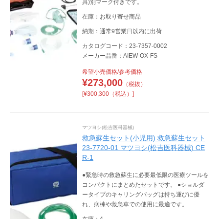
具)別マーク付きです。
在庫：お取り寄せ商品
納期：通常9営業日以内に出荷
カタログコード：23-7357-0002
メーカー品番：AIEW-OX-FS
希望小売価格/参考価格
¥
273,000
（税抜）
[¥300,300（税込）]
マツヨシ(松吉医科器械)
救急蘇生セット(小児用) 救急蘇生セット
23-7720-01 マツヨシ(松吉医科器械) CE
R-1
●緊急時の救急蘇生に必要最低限の医療ツールを
コンパクトにまとめたセットです。 ●ショルダ
ータイプのキャリングバッグは持ち運びに優
れ、病棟や救急車での使用に最適です。
在庫：4