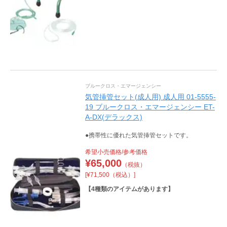
ブルークロス・エマージェンシー
気管挿管セット(成人用) 成人用 01-5555-
19 ブルークロス・エマージェンシー ET-
A-DX(デラックス)
●携帯性に優れた気管挿管セットです。
希望小売価格/参考価格
¥
65,000
（税抜）
[¥71,500（税込）]
【
4
種類のアイテムがあります】