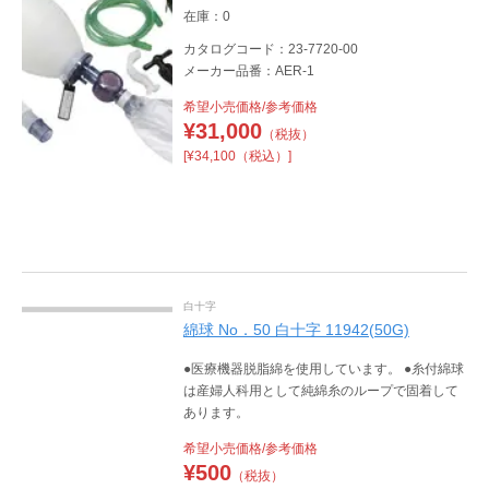
在庫：0
カタログコード：23-7720-00
メーカー品番：AER-1
希望小売価格/参考価格
¥
31,000
（税抜）
[¥34,100（税込）]
白十字
綿球 No．50 白十字 11942(50G)
●医療機器脱脂綿を使用しています。 ●糸付綿球
は産婦人科用として純綿糸のループで固着して
あります。
希望小売価格/参考価格
¥
500
（税抜）