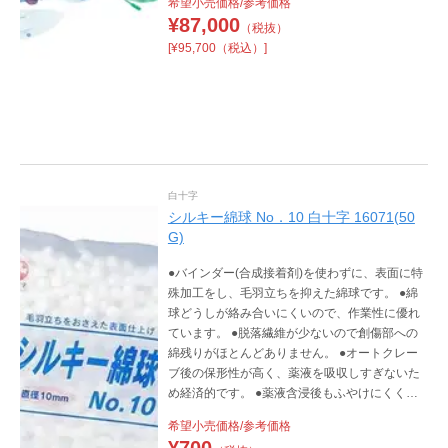
希望小売価格/参考価格
¥
87,000
（税抜）
[¥95,700（税込）]
白十字
シルキー綿球 No．10 白十字 16071(50
G)
●バインダー(合成接着剤)を使わずに、表面に特
殊加工をし、毛羽立ちを抑えた綿球です。 ●綿
球どうしが絡み合いにくいので、作業性に優れ
ています。 ●脱落繊維が少ないので創傷部への
綿残りがほとんどありません。 ●オートクレー
ブ後の保形性が高く、薬液を吸収しすぎないた
め経済的です。 ●薬液含浸後もふやけにくく、
取扱いに便利です。
希望小売価格/参考価格
¥
700