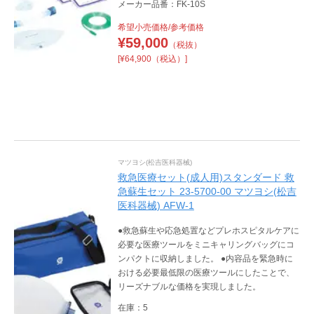
メーカー品番：FK-10S
希望小売価格/参考価格
¥
59,000
（税抜）
[¥64,900（税込）]
マツヨシ(松吉医科器械)
救急医療セット(成人用)スタンダード 救
急蘇生セット 23-5700-00 マツヨシ(松吉
医科器械) AFW-1
●救急蘇生や応急処置などプレホスピタルケアに
必要な医療ツールをミニキャリングバッグにコ
ンパクトに収納しました。 ●内容品を緊急時に
おける必要最低限の医療ツールにしたことで、
リーズナブルな価格を実現しました。
在庫：5