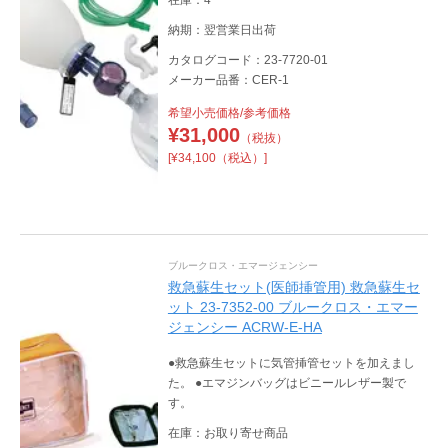
納期：翌営業日出荷
カタログコード：23-7720-01
メーカー品番：CER-1
希望小売価格/参考価格
¥
31,000
（税抜）
[¥34,100（税込）]
ブルークロス・エマージェンシー
救急蘇生セット(医師挿管用) 救急蘇生セ
ット 23-7352-00 ブルークロス・エマー
ジェンシー ACRW-E-HA
●救急蘇生セットに気管挿管セットを加えまし
た。 ●エマジンバッグはビニールレザー製で
す。
在庫：お取り寄せ商品