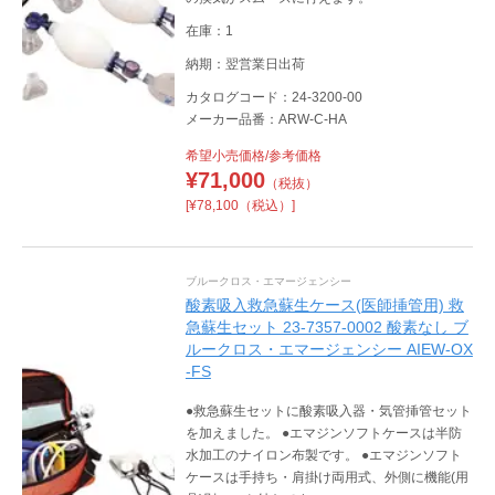
在庫：1
納期：翌営業日出荷
カタログコード：24-3200-00
メーカー品番：ARW-C-HA
希望小売価格/参考価格
¥
71,000
（税抜）
[¥78,100（税込）]
ブルークロス・エマージェンシー
酸素吸入救急蘇生ケース(医師挿管用) 救
急蘇生セット 23-7357-0002 酸素なし ブ
ルークロス・エマージェンシー AIEW-OX
-FS
●救急蘇生セットに酸素吸入器・気管挿管セット
を加えました。 ●エマジンソフトケースは半防
水加工のナイロン布製です。 ●エマジンソフト
ケースは手持ち・肩掛け両用式、外側に機能(用