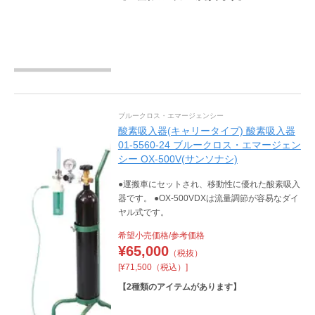
ブルークロス・エマージェンシー
酸素吸入器(キャリータイプ) 酸素吸入器
01-5560-24 ブルークロス・エマージェン
シー OX-500V(サンソナシ)
●運搬車にセットされ、移動性に優れた酸素吸入
器です。 ●OX-500VDXは流量調節が容易なダイ
ヤル式です。
希望小売価格/参考価格
¥
65,000
（税抜）
[¥71,500（税込）]
【
2
種類のアイテムがあります】