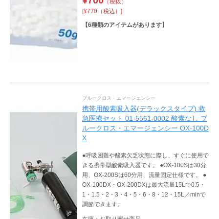
（税抜）
[¥770（税込）]
【
6
種類のアイテムがあります】
ブルークロス・エマージェンシー
携帯用酸素吸入器(デラックスタイプ) 救
急医療セット 01-5561-0002 酸素なし ブ
ルークロス・エマージェンシー OX-100D
X
●呼吸困難や酸素欠乏状態に際し、すぐに使用で
きる携帯型酸素吸入器です。 ●OX-100Sは30分
用、OX-200Sは60分用、流量固定仕様です。 ●
OX-100DX・OX-200DXは最大流量15Lで0.5・
1・1.5・2・3・4・5・6・8・12・15L／minで
調節できます。
在庫：お取り寄せ商品