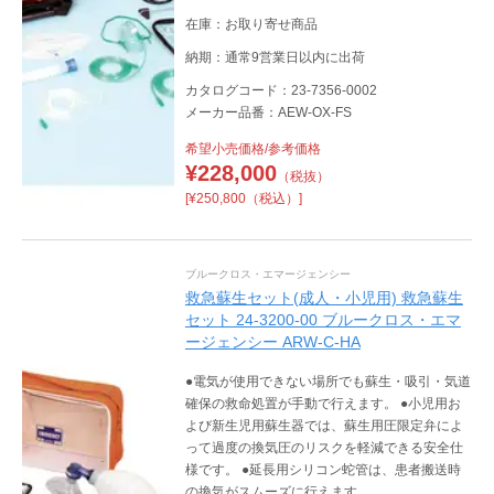
在庫：お取り寄せ商品
納期：通常9営業日以内に出荷
カタログコード：23-7356-0002
メーカー品番：AEW-OX-FS
希望小売価格/参考価格
¥
228,000
（税抜）
[¥250,800（税込）]
ブルークロス・エマージェンシー
救急蘇生セット(成人・小児用) 救急蘇生
セット 24-3200-00 ブルークロス・エマ
ージェンシー ARW-C-HA
●電気が使用できない場所でも蘇生・吸引・気道
確保の救命処置が手動で行えます。 ●小児用お
よび新生児用蘇生器では、蘇生用圧限定弁によ
って過度の換気圧のリスクを軽減できる安全仕
様です。 ●延長用シリコン蛇管は、患者搬送時
の換気がスムーズに行えます。