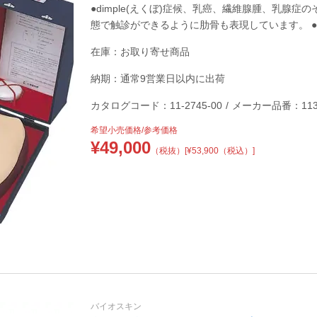
●dimple(えくぼ)症候、乳癌、繊維腺腫、乳腺
態で触診ができるように肋骨も表現しています。 ●実
在庫：お取り寄せ商品
納期：通常9営業日以内に出荷
カタログコード：11-2745-00
/
メーカー品番：11325
希望小売価格/参考価格
¥
49,000
（税抜）
[¥53,900（税込）]
バイオスキン