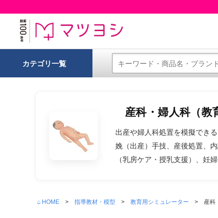
カテゴリ一覧
産科・婦人科（教
出産や婦人科処置を模擬できる
娩（出産）手技、産後処置、内
（乳房ケア・授乳支援）、妊婦
⌂ HOME
指導教材・模型
教育用シミュレーター
産科