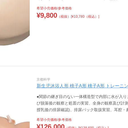
希望小売価格/参考価格
¥
9,800
（税抜）
[¥10,780（税込）]
京都科学
新生児沐浴人形 桃子A形 桃子A形 トレーニングモデル
●関節の継ぎ目のない一体構造型で内部に水が入り
び脱落後の観察と処置の実習、全身の観察及び計測
授乳後の排尿確認)、排尿パック取扱実習、耳腔・
希望小売価格/参考価格
¥
126,000