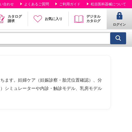
い合わせ
よくあるご質問
ご利用ガイド
松吉医科器械について
カタログ
デジタル
お気に入り
請求
カタログ
ログイン
立ちます。妊婦ケア（妊娠診察・胎児位置確認）、分
産）シミュレーターや内診・触診モデル、乳房モデル