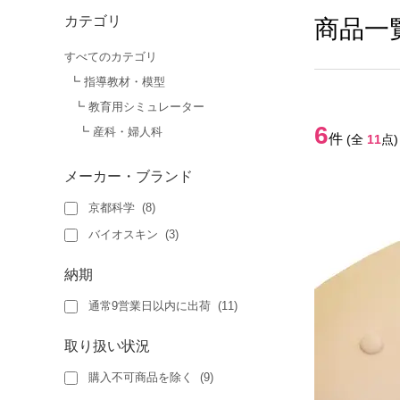
カテゴリ
商品一
すべてのカテゴリ
┗ 指導教材・模型
┗ 教育用シミュレーター
6
┗ 産科・婦人科
件
(全
11
点)
メーカー・ブランド
京都科学
(
8
)
バイオスキン
(
3
)
納期
通常9営業日以内に出荷
(
11
)
取り扱い状況
購入不可商品を除く
(
9
)