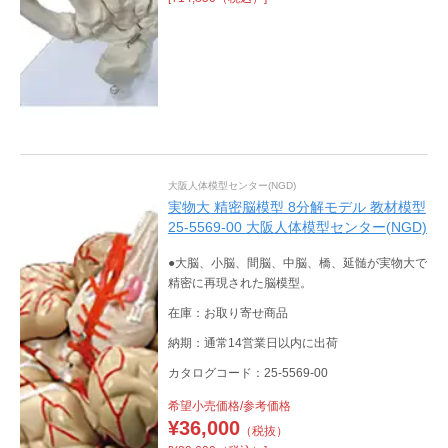
大阪人体模型センター(NGD)
実物大 精密脳模型 8分解モデル 教材模型
25-5569-00 大阪人体模型センター(NGD)
●大脳、小脳、間脳、中脳、橋、延髄が実物大で
精密に再現された脳模型。
在庫：お取り寄せ商品
納期：通常14営業日以内に出荷
カタログコード：25-5569-00
希望小売価格/参考価格
¥
36,000
（税抜）