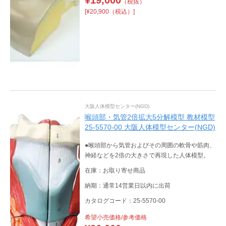
（税抜）
[¥20,900（税込）]
大阪人体模型センター(NGD)
喉頭部・気管2倍拡大5分解模型 教材模型
25-5570-00 大阪人体模型センター(NGD)
●喉頭部から気管およびその周囲の軟骨や筋肉、
神経などを2倍の大きさで再現した人体模型。
在庫：お取り寄せ商品
納期：通常14営業日以内に出荷
カタログコード：25-5570-00
希望小売価格/参考価格