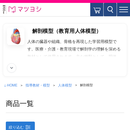
解剖模型（教育用人体模型）
人体の臓器や組織、骨格を再現した学習用模型で
す。医療・介護・教育現場で解剖学の理解を深める
教材として使用されます。主な種類として、胴体中
心の模型である全身解剖モデル（トルソー）、心臓
続きを読む
模型や脳模型、肺・肝臓・腎臓などの臓器単体モデ
ル、内部構造を理解するための断面モデルなどがあ
⌂ HOME
指導教材・模型
人体模型
解剖模型
ります。
商品一覧
絞り込む