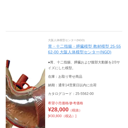
大阪人体模型センター(NGD)
胃・十二指腸・膵臓模型 教材模型 25-55
62-00 大阪人体模型センター(NGD)
●胃、十二指腸、膵臓および腹部大動脈を2/3サ
イズにした模型。
在庫：お取り寄せ商品
納期：通常14営業日以内に出荷
カタログコード：25-5562-00
希望小売価格/参考価格
¥
28,000
（税抜）
[¥30,800（税込）]