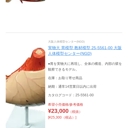
大阪人体模型センター(NGD)
実物大 胃模型 教材模型 25-5561-00 大阪
人体模型センター(NGD)
●胃を実物大に再現し、全体の構造、内部の襞を
観察できるモデル。
在庫：お取り寄せ商品
納期：通常14営業日以内に出荷
カタログコード：25-5561-00
希望小売価格/参考価格
¥
23,000
（税抜）
[¥25,300（税込）]