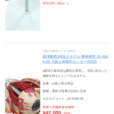
[¥28,600（税込）]
大阪人体模型センター(NGD)
眼球眼窩3倍拡大モデル 教材模型 25-556
6-00 大阪人体模型センター(NGD)
●眼球の基本的な解剖を再現し、3倍に拡大した
価格を抑えたシンプルなモデル。
在庫：お取り寄せ商品
納期：通常14営業日以内に出荷
カタログコード：25-5566-00
希望小売価格/参考価格
¥
42,000
（税抜）