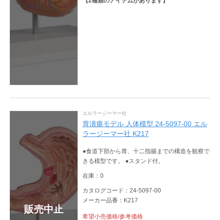
【
2
種類のアイテムがあります】
エルラージーマー社
胃潰瘍モデル 人体模型 24-5097-00 エル
ラージーマー社 K217
●食道下部から胃、十二指腸までの構造を観察で
きる模型です。 ●スタンド付。
在庫：0
カタログコード：24-5097-00
メーカー品番：K217
販売中止
希望小売価格/参考価格