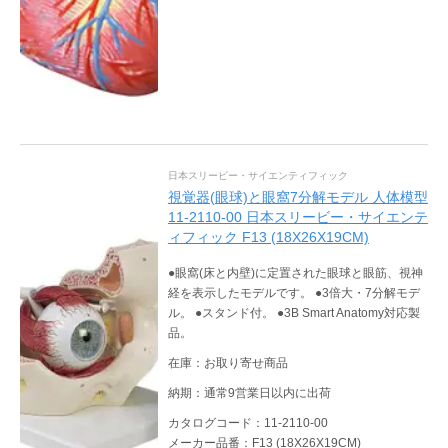
日本スリービー・サイエンティフィック
視覚器(眼球)と眼窩7分解モデル 人体模型
11-2110-00 日本スリービー・サイエンテ
ィフィック F13 (18X26X19CM)
●眼窩(床と内壁)に定置された眼球と眼筋、視神
経を表示したモデルです。 ●3倍大・7分解モデ
ル。 ●スタンド付。 ●3B Smart Anatomy対応製
品。
在庫：お取り寄せ商品
納期：通常9営業日以内に出荷
カタログコード：11-2110-00
メーカー品番：F13 (18X26X19CM)