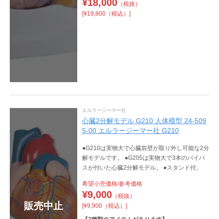
¥
18,000
（税抜）
[¥19,800（税込）]
エルラージーマー社
心臓2分解モデル G210 人体模型 24-509
5-00 エルラージーマー社 G210
●G210は実物大で心臓前壁が取り外し可能な2分
解モデルです。 ●G205は実物大で3本のバイパ
スが付いた心臓2分解モデル。 ●スタンド付。
希望小売価格/参考価格
¥
9,000
（税抜）
販売中止
[¥9,900（税込）]