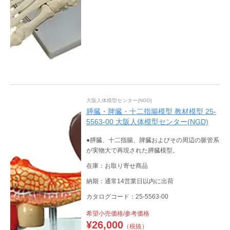
大阪人体模型センター(NGD)
膵臓・脾臓・十二指腸模型 教材模型 25-
5563-00 大阪人体模型センター(NGD)
●膵臓、十二指腸、脾臓およびその周辺の脈管系
が実物大で再現された膵臓模型。
在庫：お取り寄せ商品
納期：通常14営業日以内に出荷
カタログコード：25-5563-00
希望小売価格/参考価格
¥
26,000
（税抜）