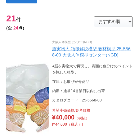
21
件
(全
24
点)
大阪人体模型センター(NGD)
脳実物大 領域解説模型 教材模型 25-556
8-00 大阪人体模型センター(NGD)
●脳を実物大で再現し、表面に色分けのペイント
を施した模型。
在庫：お取り寄せ商品
納期：通常14営業日以内に出荷
カタログコード：25-5568-00
希望小売価格/参考価格
¥
40,000
（税抜）
[¥44,000（税込）]