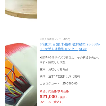
大阪人体模型センター(NGD)
6倍拡大 目(眼球)模型 教材模型 25-5565-
00 大阪人体模型センター(NGD)
●眼球を6倍サイズで再現し、その構造を分かり
やすく解説した模型。
在庫：お取り寄せ商品
納期：通常14営業日以内に出荷
カタログコード：25-5565-00
希望小売価格/参考価格
¥
21,000
（税抜）
[¥23,100（税込）]