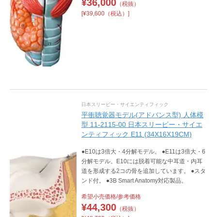
¥
36,000
（税抜）
[¥39,600（税込）]
日本スリービー・サイエンティフィック
平衝聴覚器モデル(アドバンス型) 人体模
型 11-2115-00 日本スリービー・サイエ
ンティフィック E11 (34X16X19CM)
●E10は3倍大・4分解モデル。 ●E11は3倍大・6
分解モデル。E10には脱着可能な中耳道・内耳
道を形成する2コの骨を追加しています。 ●スタ
ンド付。 ●3B Smart Anatomy対応製品。
希望小売価格/参考価格
¥
44,300
（税抜）