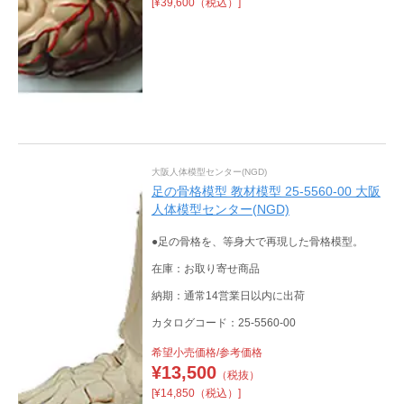
[¥39,600（税込）]
大阪人体模型センター(NGD)
足の骨格模型 教材模型 25-5560-00 大阪
人体模型センター(NGD)
●足の骨格を、等身大で再現した骨格模型。
在庫：お取り寄せ商品
納期：通常14営業日以内に出荷
カタログコード：25-5560-00
希望小売価格/参考価格
¥
13,500
（税抜）
[¥14,850（税込）]