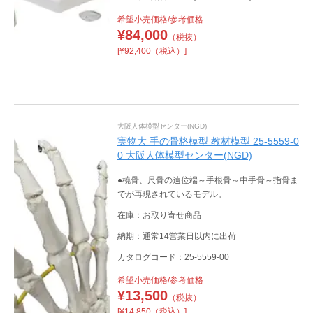
希望小売価格/参考価格
¥
84,000
（税抜）
[¥92,400（税込）]
大阪人体模型センター(NGD)
実物大 手の骨格模型 教材模型 25-5559-0
0 大阪人体模型センター(NGD)
●橈骨、尺骨の遠位端～手根骨～中手骨～指骨ま
でが再現されているモデル。
在庫：お取り寄せ商品
納期：通常14営業日以内に出荷
カタログコード：25-5559-00
希望小売価格/参考価格
¥
13,500
（税抜）
[¥14,850（税込）]