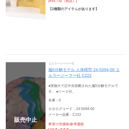
[¥48,730（税込）]
【
2
種類のアイテムがあります】
エルラージーマー社
脳5分解モデル 人体模型 24-5094-00 エ
ルラージーマー社 C222
●実物大で正中矢状断された脳5分解モデルで
す。 ●ベース付。
在庫：0
カタログコード：24-5094-00
メーカー品番：C222
販売中止
希望小売価格/参考価格