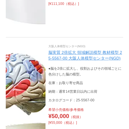
[¥111,100（税込）]
大阪人体模型センター(NGD)
脳実質 2倍拡大 領域解説模型 教材模型 2
5-5567-00 大阪人体模型センター(NGD)
●脳を2倍に拡大し、役割およびその領域ごとに
色分けした脳の模型。
在庫：お取り寄せ商品
納期：通常14営業日以内に出荷
カタログコード：25-5567-00
希望小売価格/参考価格
¥
50,000
（税抜）
[¥55,000（税込）]