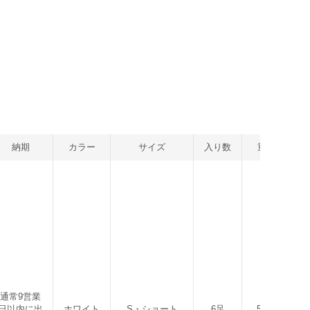
納期
カラー
サイズ
入り数
重量
通常9営業
日以内に出
ホワイト
S・ショート
6足
570g
4