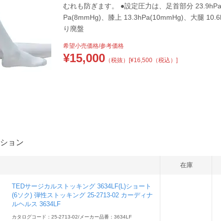
むれも防ぎます。 ●設定圧力は、足首部分 23.9hPa(18
Pa(8mmHg)、膝上 13.3hPa(10mmHg)、大腿 10
り廃盤
希望小売価格/参考価格
¥
15,000
（税抜）
[¥16,500（税込）]
ション
在庫
TEDサージカルストッキング 3634LF(L)ショート
(6ソク) 弾性ストッキング 25-2713-02 カーディナ
ルヘルス 3634LF
カタログコード：25-2713-02
/
メーカー品番：3634LF