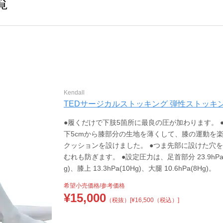
覧
Kendall
TEDサージカルストッキング 弾性ストッキング 25-2
●履くだけで下肢5箇所に最良の圧が加わります。
下5cmから膝部分の生地を薄くして、膝の運動を
クッションを設けました。 ●つま先部に設けた穴
むれも防ぎます。 ●設定圧力は、足首部分 23.9hPa(18H
g)、膝上 13.3hPa(10Hg)、大腿 10.6hPa(8Hg)。
希望小売価格/参考価格
¥
15,000
（税抜）
[¥16,500（税込）]