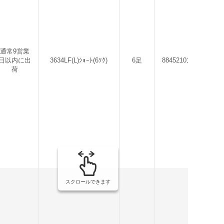
通常9営業
日以内に出
3634LF(L)ｼｮｰﾄ(6ｿｸ)
6足
884521019952
荷
スクロールできます