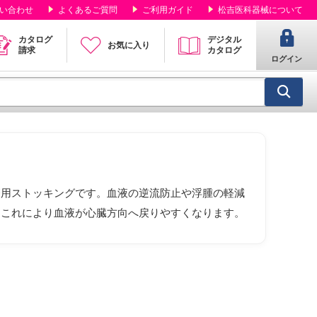
い合わせ
よくあるご質問
ご利用ガイド
松吉医科器械について
カタログ
デジタル
お気に入り
請求
カタログ
ログイン
療用ストッキングです。血液の逆流防止や浮腫の軽減
、これにより血液が心臓方向へ戻りやすくなります。