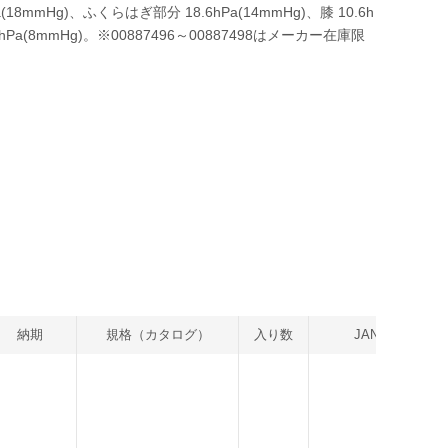
mmHg)、ふくらはぎ部分 18.6hPa(14mmHg)、膝 10.6h
.6hPa(8mmHg)。※00887496～00887498はメーカー在庫限
納期
規格（カタログ）
入り数
JAN