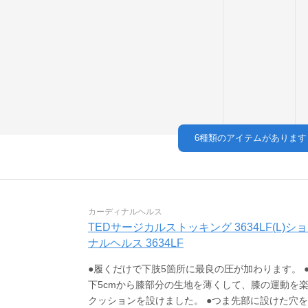
6
種類のアイテムがあります
カーディナルヘルス
TEDサージカルストッキング 3634LF(L)ショ
ナルヘルス 3634LF
●履くだけで下肢5箇所に最良の圧が加わります。
下5cmから膝部分の生地を薄くして、膝の運動を
クッションを設けました。 ●つま先部に設けた穴