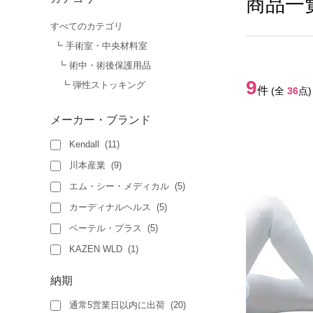
商品一
すべてのカテゴリ
┗ 手術室・中央材料室
┗ 術中・術後保護用品
9
┗ 弾性ストッキング
件
(全
36
点)
メーカー・ブランド
Kendall
(
11
)
川本産業
(
9
)
エム・シー・メディカル
(
5
)
カーディナルヘルス
(
5
)
ベーテル・プラス
(
5
)
KAZEN WLD
(
1
)
納期
通常5営業日以内に出荷
(
20
)