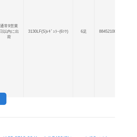
通常9営業
日以内に出
3130LF(S)ﾚｷﾞｭﾗｰ(6ｿｸ)
6足
884521001636
荷