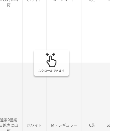
荷
スクロールできます
通常9営業
日以内に出
ホワイト
M・レギュラー
6足
580.2g
4
荷