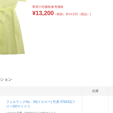
希望小売価格/参考価格
¥
13,200
（税抜）
[¥14,520（税込）]
ション
在庫
フェルラックNo．50(イエロー) 竹虎 076432(フ
リー)50マイイリ
/
メーカー品番：076432(フリー)50マイイリ