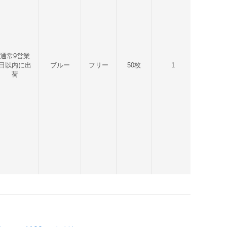
通常9営業
日以内に出
ブルー
フリー
50枚
1
4958995
荷