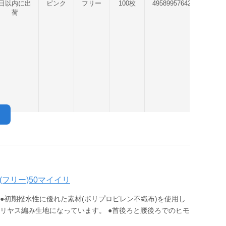
日以内に出
ピンク
フリー
100枚
4958995764215
荷
2(フリー)50マイイリ
●初期撥水性に優れた素材(ポリプロピレン不織布)を使用し
メリヤス編み生地になっています。 ●首後ろと腰後ろでのヒモ