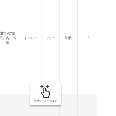
通常9営業
日以内に出
イエロー
フリー
50枚
2
4958995
荷
スクロールできます