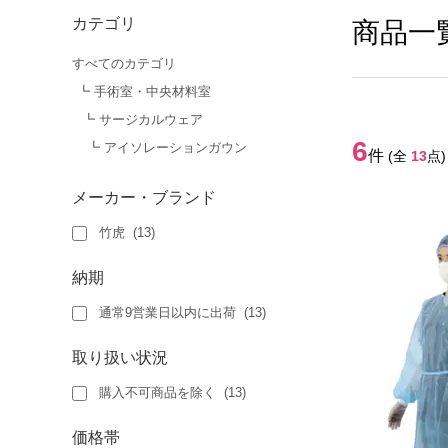
カテゴリ
商品一
すべてのカテゴリ
┗ 手術室・中央材料室
┗ サージカルウェア
6
┗ アイソレーションガウン
件
(全
13
点)
メーカー・ブランド
竹虎
(
13
)
納期
通常9営業日以内に出荷
(
13
)
取り扱い状況
購入不可商品を除く
(
13
)
価格帯