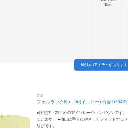
商品
5
種類のアイテムがあります
竹虎
フェルラックNo．50(イエロー) 竹虎 07643
●静電防止加工済のアイソレーションガウンです。 
ています。 ●袖口は手首にやさしくフィットする
結びです。