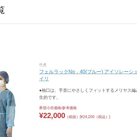
覧
竹虎
フェルラックNo．40(ブルー) アイソレーションガウ
イリ
●袖口は、手首にやさしくフィットするメリヤス編
生的です。
希望小売価格/参考価格
¥
22,000
（税抜）
[¥24,200（税込）]