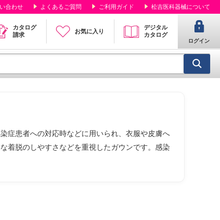
い合わせ
よくあるご質問
ご利用ガイド
松吉医科器械について
カタログ
デジタル
お気に入り
請求
カタログ
ログイン
感染症患者への対応時などに用いられ、衣服や皮膚へ
要な着脱のしやすさなどを重視したガウンです。感染