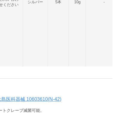
シルバー
5本
10g
-
せください
医科器械 10603610(N-42)
オートクレーブ滅菌可能。