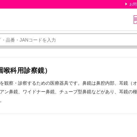
お問
咽喉科用診察鏡）
を観察・診察するための医療器具です。鼻鏡は鼻腔内部、耳鏡（
アン鼻鏡、ワイドナー鼻鏡、チューブ型鼻鏡などがあり、耳鏡の
。