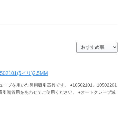
02101(5イリ)2.5MM
を用いた鼻用吸引器具です。 ●10502101、10502201
児鼻用吸引嘴管用をあわせてご使用ください。 ●オートクレーブ滅