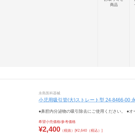
商品
永島医科器械
小児用吸引管(大)ストレート型 24-8466-00 永島
●鼻腔内分泌物の吸引除去にご使用ください。 ●
希望小売価格/参考価格
¥
2,400
（税抜）
[¥2,640（税込）]