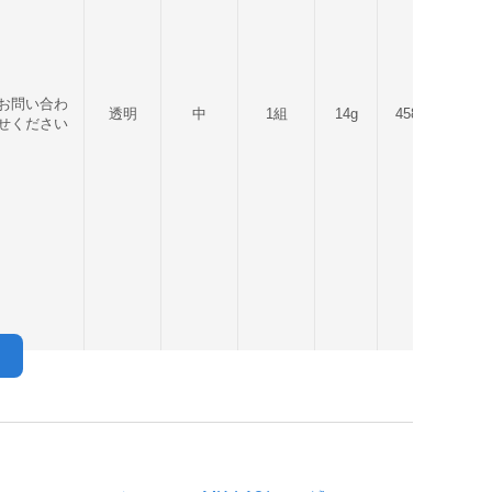
お問い合わ
透明
中
1組
14g
458031087641
せください