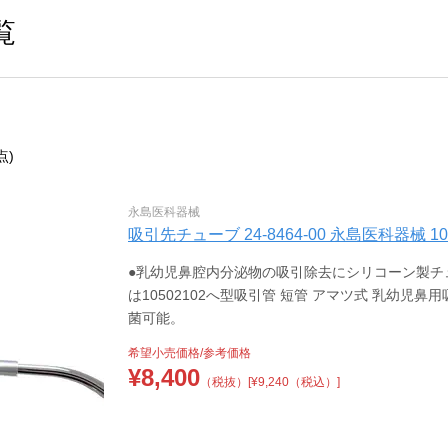
覧
点)
永島医科器械
吸引先チューブ 24-8464-00 永島医科器械 105
●乳幼児鼻腔内分泌物の吸引除去にシリコーン製チューブ
は10502102へ型吸引管 短管 アマツ式 乳幼
菌可能。
希望小売価格/参考価格
¥
8,400
（税抜）
[¥9,240（税込）]