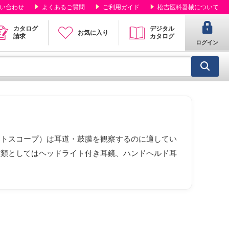
い合わせ
よくあるご質問
ご利用ガイド
松吉医科器械について
カタログ
デジタル
お気に入り
請求
カタログ
ログイン
オトスコープ）は耳道・鼓膜を観察するのに適してい
種類としてはヘッドライト付き耳鏡、ハンドヘルド耳