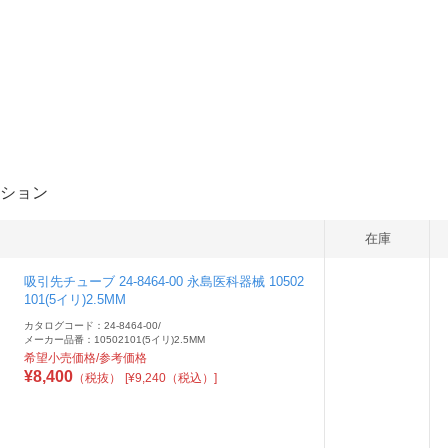
ション
在庫
吸引先チューブ 24-8464-00 永島医科器械 10502
101(5イリ)2.5MM
カタログコード：24-8464-00
/
メーカー品番：10502101(5イリ)2.5MM
希望小売価格/参考価格
¥
8,400
（税抜）
[¥9,240（税込）]