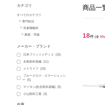
カテゴリ
商品一
すべてのカテゴリ
┗ 専門科目
┗ 耳鼻咽喉科
18
┗ 鼻鏡・耳鏡
件
(全
50
メーカー・ブランド
日本フリッツメディコ
(
16
)
永島医科器械
(
11
)
メドライフ
(
10
)
ブルークロス・エマージェンシ
ー
(
5
)
マツヨシ(松吉医科器械)
(
5
)
小山医科工業
(
3
)
在庫