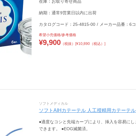
在庫：お取り寄せ商品
納期：通常9営業日以内に出荷
カタログコード：25-4815-00
/
メーカー品番：6
希望小売価格/参考価格
¥
9,900
（税抜）
[¥10,890（税込）]
ソフトメディカル
ソフトAIHカテーテル 人工授精用カテーテル 20-
●適度なコシと先端カーブにより、挿入を容易にし
できます。 ●EOG滅菌済。