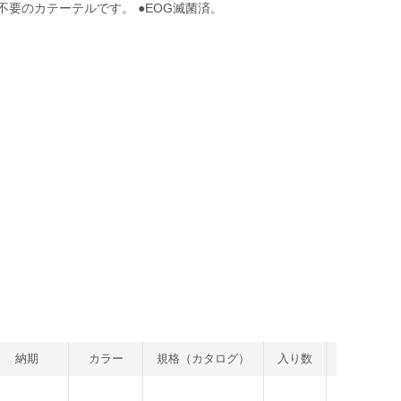
要のカテーテルです。 ●EOG滅菌済。
納期
カラー
規格（カタログ）
入り数
重量