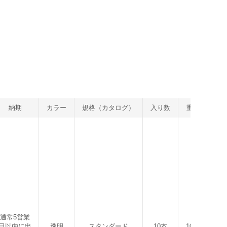
納期
カラー
規格（カタログ）
入り数
重量
通常5営業
日以内に出
透明
スタンダード
10本
100g
454