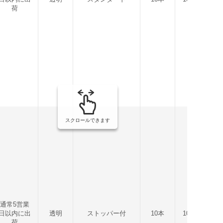
荷
スクロールできます
通常5営業
日以内に出
透明
ストッパー付
10本
100g
454
荷