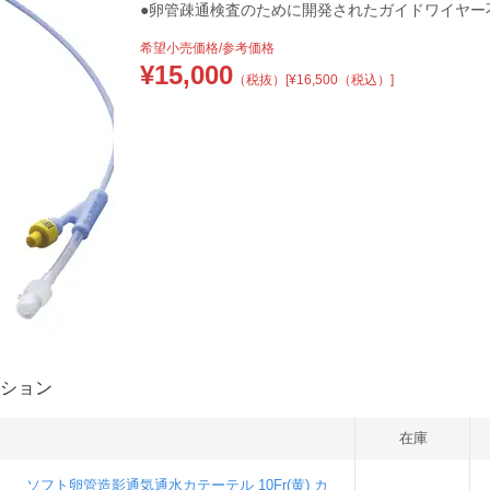
●卵管疎通検査のために開発されたガイドワイヤー不
希望小売価格/参考価格
¥
15,000
（税抜）
[¥16,500（税込）]
ション
在庫
ソフト卵管造影通気通水カテーテル 10Fr(黄) カ