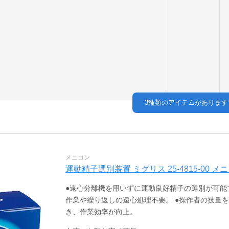
3
種類のアイテムがあります
メニコン
運動精子選別装置 ミグリス 25-4815-00 メ
●遠心分離機を用いずに運動良好精子の選別が可能で
作業や繰り返しの遠心処理不要。 ●操作者の技量
き、作業効率が向上。