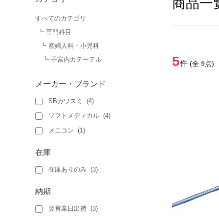
商品一
すべてのカテゴリ
┗ 専門科目
┗ 産婦人科・小児科
5
┗ 子宮内カテーテル
件
(全
9
点)
メーカー・ブランド
SBカワスミ
(
4
)
ソフトメディカル
(
4
)
メニコン
(
1
)
在庫
在庫ありのみ
(
3
)
納期
翌営業日出荷
(
3
)