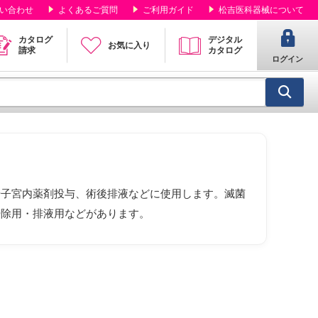
い合わせ
よくあるご質問
ご利用ガイド
松吉医科器械について
カタログ
デジタル
お気に入り
請求
カタログ
ログイン
や子宮内薬剤投与、術後排液などに使用します。滅菌
掃除用・排液用などがあります。