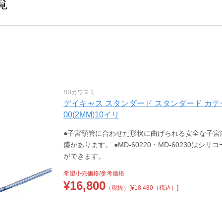
覧
SBカワスミ
デイキャス スタンダード スタンダード カテーテル(
00(2MM)10イリ
●子宮頸管に合わせた形状に曲げられる安全な子宮内
盛があります。 ●MD-60220・MD-60230
ができます。
希望小売価格/参考価格
¥
16,800
（税抜）
[¥18,480（税込）]