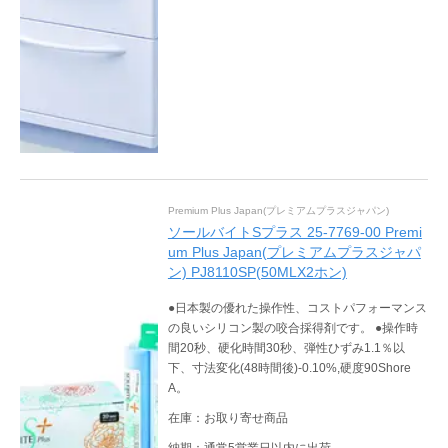
Premium Plus Japan(プレミアムプラスジャパン)
ソールバイトSプラス 25-7769-00 Premi
um Plus Japan(プレミアムプラスジャパ
ン) PJ8110SP(50MLX2ホン)
●日本製の優れた操作性、コストパフォーマンス
の良いシリコン製の咬合採得剤です。 ●操作時
間20秒、硬化時間30秒、弾性ひずみ1.1％以
下、寸法変化(48時間後)-0.10%,硬度90Shore
A。
在庫：お取り寄せ商品
納期：通常5営業日以内に出荷