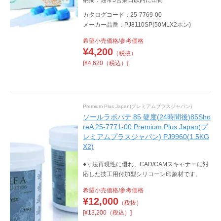
カタログコード：25-7769-00
メーカー品番：PJ8110SP(50MLX2ホン)
希望小売価格/参考価格
¥
4,200
（税抜）
[¥4,620（税込）]
Premium Plus Japan(プレミアムプラスジャパン)
ソールラボパテ 85 硬度(24時間後)85Sho
reA 25-7771-00 Premium Plus Japan(プ
レミアムプラスジャパン) PJ9960(1.5KG
X2)
●寸法再現性に優れ、CAD/CAMスキャナーに対
応した技工用付加型シリコーン印象材です。
希望小売価格/参考価格
¥
12,000
（税抜）
[¥13,200（税込）]