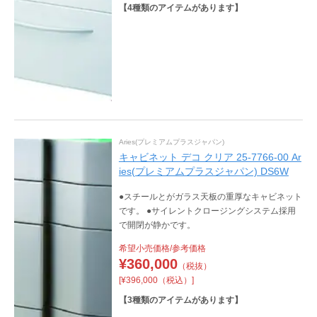
【
4
種類のアイテムがあります】
Aries(プレミアムプラスジャパン)
キャビネット デコ クリア 25-7766-00 Ar
ies(プレミアムプラスジャパン) DS6W
●スチールとがガラス天板の重厚なキャビネット
です。 ●サイレントクロージングシステム採用
で開閉が静かです。
希望小売価格/参考価格
¥
360,000
（税抜）
[¥396,000（税込）]
【
3
種類のアイテムがあります】