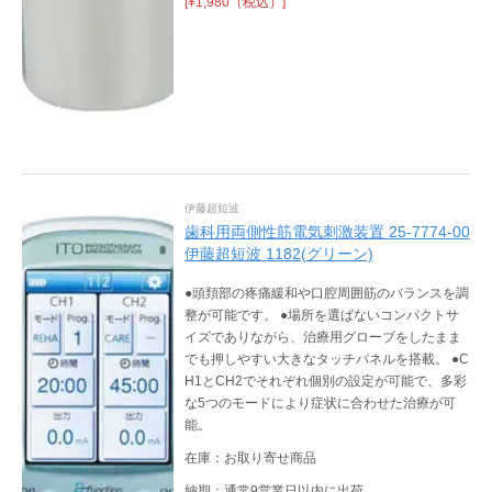
[¥1,980（税込）]
伊藤超短波
歯科用両側性筋電気刺激装置 25-7774-00
伊藤超短波 1182(グリーン)
●頭頚部の疼痛緩和や口腔周囲筋のバランスを調
整が可能です。 ●場所を選ばないコンパクトサ
イズでありながら、治療用グローブをしたまま
でも押しやすい大きなタッチパネルを搭載。 ●C
H1とCH2でそれぞれ個別の設定が可能で、多彩
な5つのモードにより症状に合わせた治療が可
能。
在庫：お取り寄せ商品
納期：通常9営業日以内に出荷