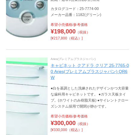
カタログコード：25-7774-00
メーカー品番：1182(グリーン)
希望小売価格/参考価格
¥
198,000
（税抜）
[¥217,800（税込）]
Aries(プレミアムプラスジャパン)
キャビネット クアドラ クリア 25-7765-0
0 Aries(プレミアムプラスジャパン) QR6
W
●白を基調とした洗練されたデザインかつ大容量
な歯科用キャビネットです。 ●ガラス天板タイ
プ。(ホワイトのみ樹脂天板) ●サイレントクロー
ズシステム採用で開閉が静かです。
希望小売価格/参考価格
¥
300,000
（税抜）
[¥330,000（税込）]