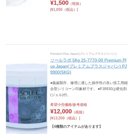
¥
1,500
（税抜）
[¥1,650（税込）]
Premium Plus Japan(プレミアムプラスジャパン)
ソールラボ 5Kg 25-7770-00 Premium Pl
us Japan(プレミアムプラスジャパン) PJ
9900(5KG)
●義歯製作、修理に適した操作性の良い技工用縮
合型シリコーン印象材です。 ●PJ9930は硬化剤
(ジェル)付。
希望小売価格/参考価格
¥
12,000
（税抜）
[¥13,200（税込）]
【
4
種類のアイテムがあります】