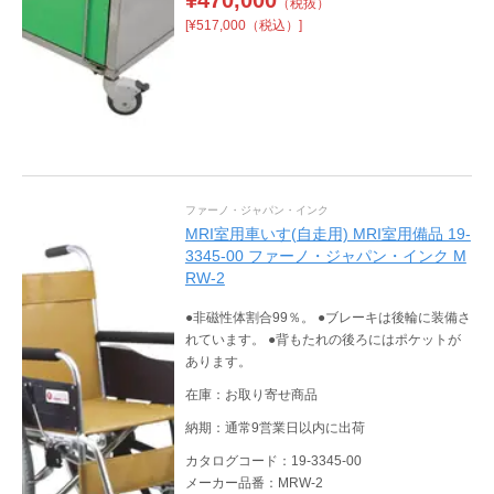
（税抜）
[¥517,000（税込）]
ファーノ・ジャパン・インク
MRI室用車いす(自走用) MRI室用備品 19-
3345-00 ファーノ・ジャパン・インク M
RW-2
●非磁性体割合99％。 ●ブレーキは後輪に装備さ
れています。 ●背もたれの後ろにはポケットが
あります。
在庫：お取り寄せ商品
納期：通常9営業日以内に出荷
カタログコード：19-3345-00
メーカー品番：MRW-2