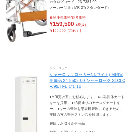
カタログコード：23-7384-00
メーカー品番：MR-3T(スタンダード)
希望小売価格/参考価格
¥
159,500
（税抜）
[¥159,500（税込）]
シャーロック
シャーロックロッカー(ホワイト) MRI室
用備品 24-8503-00 シャーロック SLCLC
R/99/TFL-1*1-1B
●MRI更衣室にお勧めします。 ●非磁性体カード
キーを採用。 ●43億通りのアナログカードキ
ー。 ●キーの管理を患者様管理にできるため、
技師の方の管理ストレスを軽減します。
在庫：お取り寄せ商品