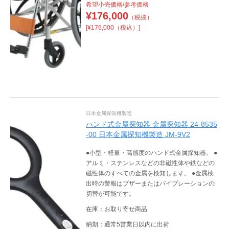
希望小売価格/参考価格
¥
176,000
（税抜）
[¥176,000（税込）]
日本金属探知機製造
ハンド式金属探知器 金属探知器 24-8535
-00 日本金属探知機製造 JM-9V2
●小型・軽量・高感度のハンド式金属探知器。 ●
アルミ・ステンレスなどの非磁性体や鉄などの
磁性体のすべての金属を検知します。 ●金属検
出時の警報はブザーまたはバイブレーションの
切替が可能です。
在庫：お取り寄せ商品
納期：通常5営業日以内に出荷