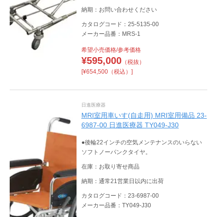
納期：お問い合わせください
カタログコード：25-5135-00
メーカー品番：MRS-1
希望小売価格/参考価格
¥
595,000
（税抜）
[¥654,500（税込）]
日進医療器
MRI室用車いす(自走用) MRI室用備品 23-
6987-00 日進医療器 TY049-J30
●後輪22インチの空気メンテナンスのいらない
ソフトノーパンクタイヤ。
在庫：お取り寄せ商品
納期：通常21営業日以内に出荷
カタログコード：23-6987-00
メーカー品番：TY049-J30