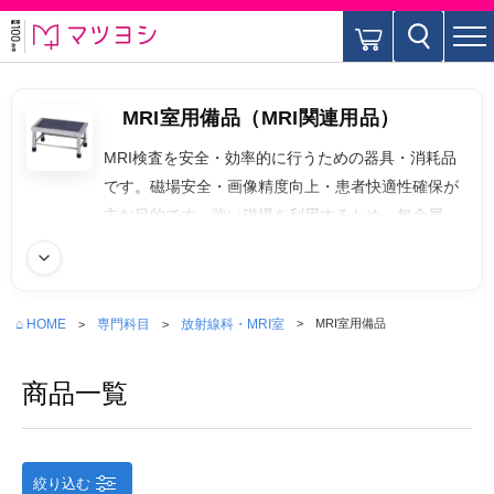
MRI室用備品（MRI関連用品）
MRI検査を安全・効率的に行うための器具・消耗品
です。磁場安全・画像精度向上・患者快適性確保が
主な目的です。強い磁場を利用するため、無金属器
具を使用する必要があり、MRI室用の車いすやスト
続きを読む
レッチャー、聴診器などがあります。MRI室の強力
な磁場（通常1.5〜3テスラ以上）に安全に対応する
⌂ HOME
専門科目
放射線科・MRI室
MRI室用備品
ことが最大の条件です。MRI室の安全区分は4ゾーン
に分かれておりZone Iは一般エリア、Zone IIは受
商品一覧
付・待合、Zone IIIは 管理区域、Zone IVはMRI室
（磁石設置）となります。
絞り込む