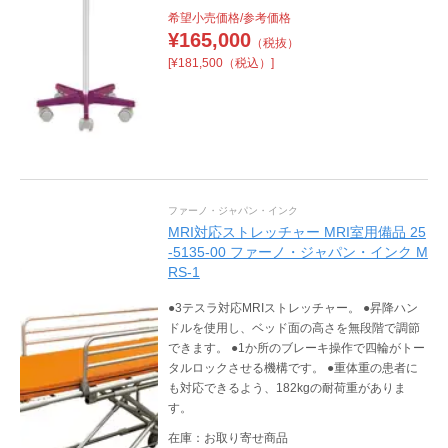
希望小売価格/参考価格
¥
165,000
（税抜）
[¥181,500（税込）]
ファーノ・ジャパン・インク
MRI対応ストレッチャー MRI室用備品 25
-5135-00 ファーノ・ジャパン・インク M
RS-1
●3テスラ対応MRIストレッチャー。 ●昇降ハン
ドルを使用し、ベッド面の高さを無段階で調節
できます。 ●1か所のブレーキ操作で四輪がトー
タルロックさせる機構です。 ●重体重の患者に
も対応できるよう、182kgの耐荷重がありま
す。
在庫：お取り寄せ商品