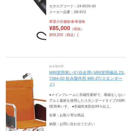
カタログコード：24-8535-00
メーカー品番：JM-9V2
希望小売価格/参考価格
¥
85,000
（税抜）
[¥93,500（税込）]
松永製作所
MRI室用車いす(自走用) MRI室用備品 23-
7384-00 松永製作所 MR-3T(スタンダー
ド)
●メインフレームに非磁性素材で、着磁をしない
アルミ素材を使用したスタンダードタイプのMR
I室用車いす。 ●非磁性体割合99％以上。
在庫：お取り寄せ商品
納期：お問い合わせください