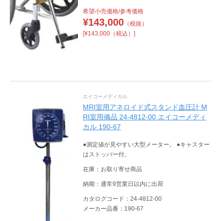
希望小売価格/参考価格
¥
143,000
（税抜）
[¥143,000（税込）]
エイコーメディカル
MRI室用アネロイド式スタンド血圧計 M
RI室用備品 24-4812-00 エイコーメディ
カル 190-67
●測定値が見やすい大型メーター。 ●キャスター
はストッパー付。
在庫：お取り寄せ商品
納期：通常9営業日以内に出荷
カタログコード：24-4812-00
メーカー品番：190-67