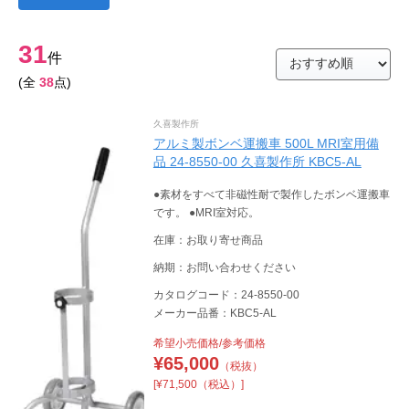
31
件
(全
38
点)
久喜製作所
アルミ製ボンベ運搬車 500L MRI室用備
品 24-8550-00 久喜製作所 KBC5-AL
●素材をすべて非磁性耐で製作したボンベ運搬車
です。 ●MRI室対応。
在庫：お取り寄せ商品
納期：お問い合わせください
カタログコード：24-8550-00
メーカー品番：KBC5-AL
希望小売価格/参考価格
¥
65,000
（税抜）
[¥71,500（税込）]