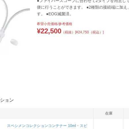
●ファイバースコープに合わせて2タイプを用意し
便に行うことができます。 ●2種類の接続端に加
す。 ●EOG滅菌済。
希望小売価格/参考価格
¥
22,500
（税抜）
[¥24,750（税込）]
ション
在庫
スペシメンコレクションコンテナー 10ml・スピ