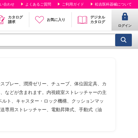
い合わせ
よくあるご質問
ご利用ガイド
松吉医科器械について
カタログ
デジタル
お気に入り
請求
カタログ
ログイン
酔スプレー、潤滑ゼリー、チューブ、体位固定具、カ
ア、などが含まれます。内視鏡室ストレッチャーの主
全ベルト、キャスター・ロック機構、クッションマッ
搬送専用ストレッチャー、電動昇降式、手動式（油