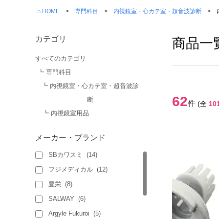
⌂ HOME
専門科目
内視鏡室・心カテ室・超音波診断
カテゴリ
商品一
すべてのカテゴリ
┗ 専門科目
┗ 内視鏡室・心カテ室・超音波診
62
断
件
(全
10
┗ 内視鏡室用品
メーカー・ブランド
SBカワスミ
(
14
)
フジメディカル
(
12
)
豊栄
(
8
)
SALWAY
(
6
)
Argyle Fukuroi
(
5
)