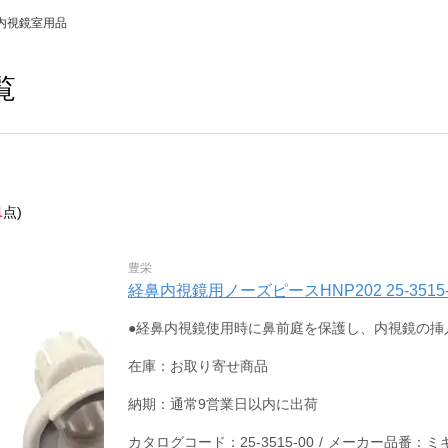
内視鏡室用品
覧
1
点)
豊栄
経鼻内視鏡用ノーズピースHNP202 25-3515
●経鼻内視鏡使用時に鼻前庭を保護し、内視鏡の挿
在庫：お取り寄せ商品
納期：通常9営業日以内に出荷
カタログコード：25-3515-00
/
メーカー品番：ミギ