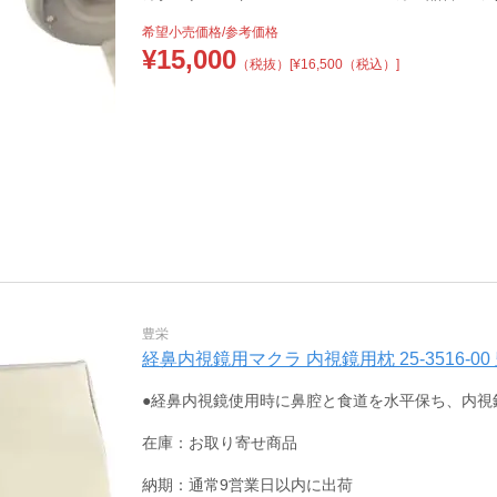
希望小売価格/参考価格
¥
15,000
（税抜）
[¥16,500（税込）]
豊栄
経鼻内視鏡用マクラ 内視鏡用枕 25-3516-00 豊栄
●経鼻内視鏡使用時に鼻腔と食道を水平保ち、内視
在庫：お取り寄せ商品
納期：通常9営業日以内に出荷