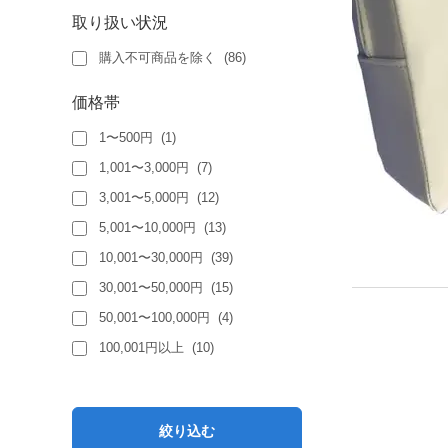
COMF
(
1
)
取り扱い状況
In Dash
(
1
)
購入不可商品を除く
(
86
)
アイリス
(
1
)
価格帯
エンド・リーダー
(
1
)
1〜500円
(
1
)
ジープラン
(
1
)
1,001〜3,000円
(
7
)
ドクタービュー
(
1
)
3,001〜5,000円
(
12
)
ニチバン
(
1
)
5,001〜10,000円
(
13
)
大和製作所
(
1
)
10,001〜30,000円
(
39
)
杉研商事
(
1
)
30,001〜50,000円
(
15
)
泉
(
1
)
50,001〜100,000円
(
4
)
町田製作所
(
1
)
100,001円以上
(
10
)
絞り込む