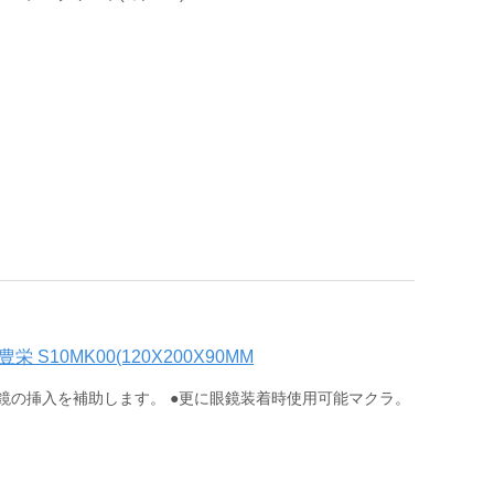
 S10MK00(120X200X90MM
鏡の挿入を補助します。 ●更に眼鏡装着時使用可能マクラ。