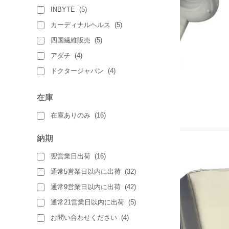
INBYTE
(
5
)
カーディナルヘルス
(
5
)
四国繊維販売
(
5
)
アダチ
(
4
)
ドクタージャパン
(
4
)
O-EST(四国繊維販売)
(
3
)
在庫
トライテラス
(
3
)
在庫ありのみ
(
16
)
小津産業
(
3
)
アイセン
(
2
)
納期
イトマン
(
2
)
翌営業日出荷
(
16
)
インテグラル
(
2
)
通常5営業日以内に出荷
(
32
)
エム・シー・メディカル
(
2
)
通常9営業日以内に出荷
(
42
)
マツヨシ(松吉医科器械)
(
2
)
通常21営業日以内に出荷
(
5
)
竹虎
(
2
)
お問い合わせください
(
4
)
ALLTIME
(
1
)