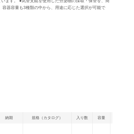
ています。 ●気管支鏡を使用した分泌物の採取・保管を、簡
え、容器容量も3種類の中から、用途に応じた選択が可能で
納期
規格（カタログ）
入り数
容量
重量