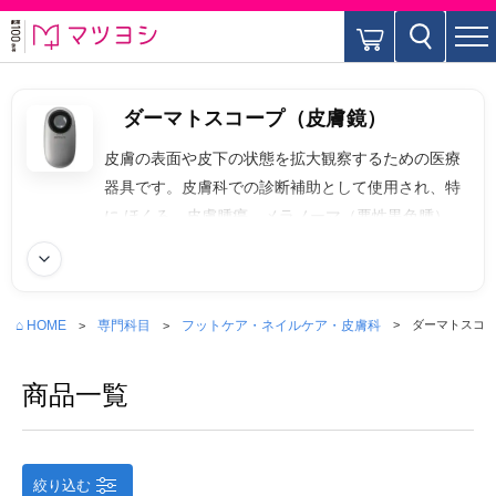
ダーマトスコープ（皮膚鏡）
皮膚の表面や皮下の状態を拡大観察するための医療
器具です。皮膚科での診断補助として使用され、特
に ほくろ、皮膚腫瘍、メラノーマ（悪性黒色腫）の
診断に有効です。種類として皮膚に直接当てる接触
続きを読む
型、皮膚に触れない非接触型（偏光式）、画像保
存・比較が可能なデジタルダーマトスコープなどが
⌂ HOME
専門科目
フットケア・ネイルケア・皮膚科
ダーマトスコ
あります。
商品一覧
絞り込む