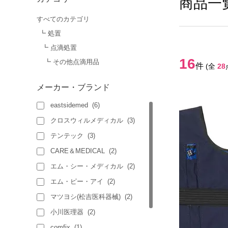
商品一
すべてのカテゴリ
┗ 処置
┗ 点滴処置
16
┗ その他点滴用品
件
(全
28
メーカー・ブランド
eastsidemed
(
6
)
クロスウィルメディカル
(
3
)
テンテック
(
3
)
CARE＆MEDICAL
(
2
)
エム・シー・メディカル
(
2
)
エム・ピー・アイ
(
2
)
マツヨシ(松吉医科器械)
(
2
)
小川医理器
(
2
)
comfix
(
1
)