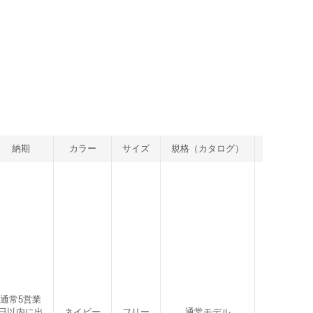
納期
カラー
サイズ
規格（カタログ）
入り数
通常5営業
日以内に出
ネイビー
フリー
通常モデル
1枚