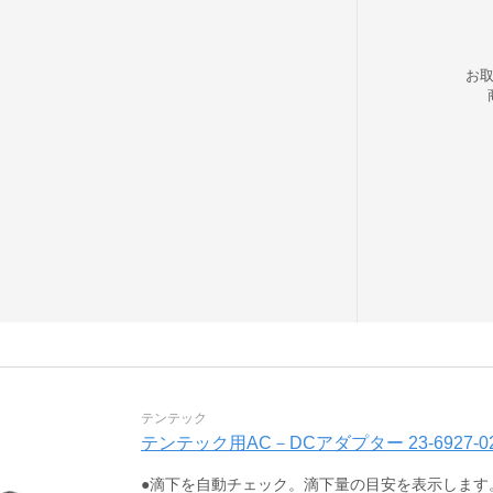
お
テンテック
テンテック用AC－DCアダプター 23-6927-
●滴下を自動チェック。滴下量の目安を表示します