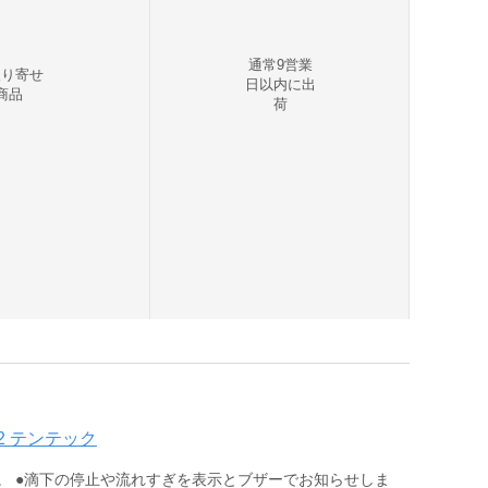
通常9営業
取り寄せ
日以内に出
商品
荷
02 テンテック
。 ●滴下の停止や流れすぎを表示とブザーでお知らせしま