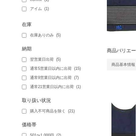
アイム
(
1
)
アクトラス
(
1
)
在庫
カーボーイ
(
1
)
在庫ありのみ
(
5
)
ニプロ
(
1
)
マーク電子
(
1
)
納期
商品バリエー
翌営業日出荷
(
5
)
商品基本情報
通常5営業日以内に出荷
(
15
)
通常9営業日以内に出荷
(
7
)
通常21営業日以内に出荷
(
1
)
取り扱い状況
購入不可商品を除く
(
21
)
価格帯
501〜1,000円
(
2
)