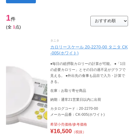
1
件
(全
1
点)
タニタ
カロリースケール 20-2270-00 タニタ CK
-005(ホワイト)
●毎日の総摂取カロリーの計算が可能。 ●「1日
の必要カロリー」とその日の過不足がグラフで
見える。 ●外出先の食事も品目で入力・計算で
きる。
在庫：お取り寄せ商品
納期：通常21営業日以内に出荷
カタログコード：20-2270-00
メーカー品番：CK-005(ホワイト)
希望小売価格/参考価格
¥
16,500
（税抜）