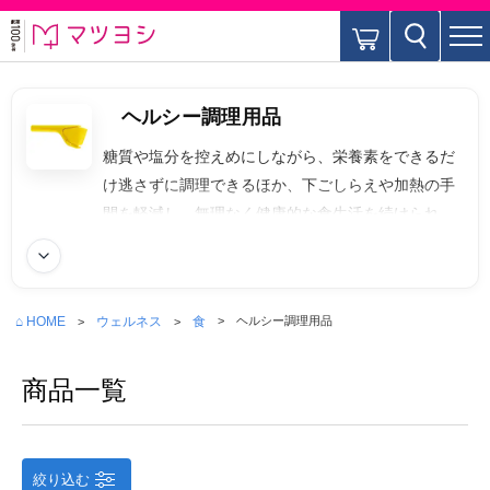
ヘルシー調理用品
糖質や塩分を控えめにしながら、栄養素をできるだ
け逃さずに調理できるほか、下ごしらえや加熱の手
間を軽減し、無理なく健康的な食生活を続けられる
ようサポートする調理器具の総称です。日々の食事
続きを読む
づくりを効率化しつつ、予防的な健康管理や家族の
QOL向上にも貢献するアイテムを指します。
⌂ HOME
ウェルネス
食
ヘルシー調理用品
商品一覧
絞り込む