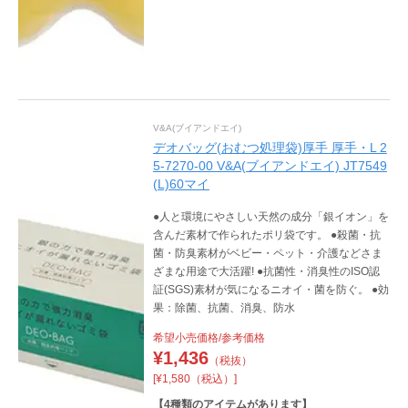
V&A(ブイアンドエイ)
デオバッグ(おむつ処理袋)厚手 厚手・L 2
5-7270-00 V&A(ブイアンドエイ) JT7549
(L)60マイ
●人と環境にやさしい天然の成分「銀イオン」を
含んだ素材で作られたポリ袋です。 ●殺菌・抗
菌・防臭素材がベビー・ペット・介護などさま
ざまな用途で大活躍! ●抗菌性・消臭性のISO認
証(SGS)素材が気になるニオイ・菌を防ぐ。 ●効
果：除菌、抗菌、消臭、防水
希望小売価格/参考価格
¥
1,436
（税抜）
[¥1,580（税込）]
【
4
種類のアイテムがあります】