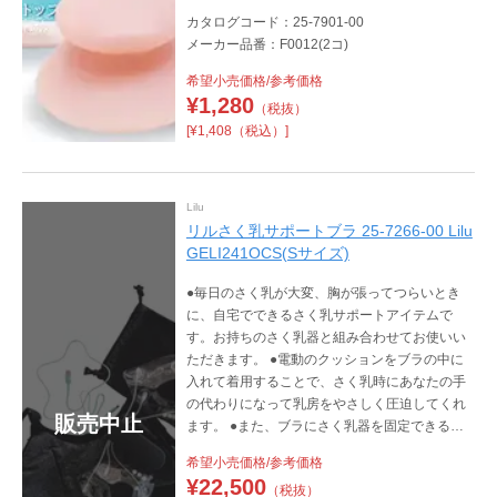
カタログコード：25-7901-00
メーカー品番：F0012(2コ)
希望小売価格/参考価格
¥
1,280
（税抜）
[¥1,408（税込）]
Lilu
リルさく乳サポートブラ 25-7266-00 Lilu
GELI241OCS(Sサイズ)
●毎日のさく乳が大変、胸が張ってつらいとき
に、自宅でできるさく乳サポートアイテムで
す。お持ちのさく乳器と組み合わせてお使いい
ただきます。 ●電動のクッションをブラの中に
入れて着用することで、さく乳時にあなたの手
の代わりになって乳房をやさしく圧迫してくれ
販売中止
ます。 ●また、ブラにさく乳器を固定できるの
で、ハンズフリーでお仕事や家事をしながら効
希望小売価格/参考価格
率の良いさく乳ができます。
¥
22,500
（税抜）