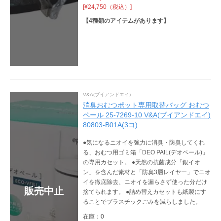
[¥24,750（税込）]
【
4
種類のアイテムがあります】
V&A(ブイアンドエイ)
消臭おむつポット専用取替バッグ おむつ
ペール 25-7269-10 V&A(ブイアンドエイ)
80803-B01A(3コ)
●気になるニオイを強力に消臭・防臭してくれ
る、おむつ用ゴミ箱「DEO PAIL(デオペール)」
の専用カセット。 ●天然の抗菌成分「銀イオ
ン」を含んだ素材と「防臭3層レイヤー」でニオ
イを徹底除去、ニオイを漏らさず使った分だけ
販売中止
捨てられます。 ●詰め替えカセットも紙製にす
ることでプラスチックごみを減らしました。
在庫：0