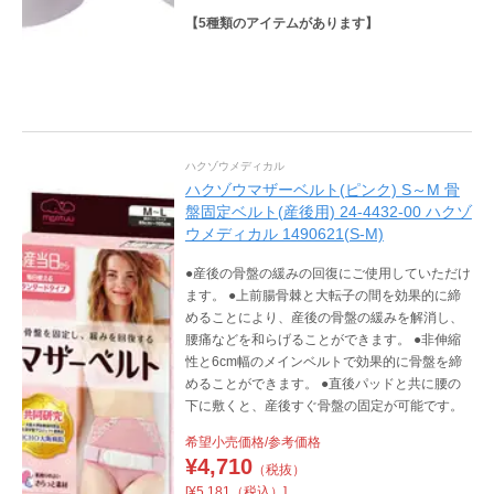
【
5
種類のアイテムがあります】
ハクゾウメディカル
ハクゾウマザーベルト(ピンク) S～M 骨
盤固定ベルト(産後用) 24-4432-00 ハクゾ
ウメディカル 1490621(S-M)
●産後の骨盤の緩みの回復にご使用していただけ
ます。 ●上前腸骨棘と大転子の間を効果的に締
めることにより、産後の骨盤の緩みを解消し、
腰痛などを和らげることができます。 ●非伸縮
性と6cm幅のメインベルトで効果的に骨盤を締
めることができます。 ●直後パッドと共に腰の
下に敷くと、産後すぐ骨盤の固定が可能です。
希望小売価格/参考価格
¥
4,710
（税抜）
[¥5,181（税込）]