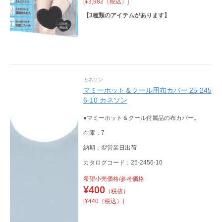
[¥3,982（税込）]
地です。
【
3
種類のアイテムがあります】
カネソン
マミーホット＆クール用布カバー 25-245
6-10 カネソン
●マミーホット＆クール付属品の布カバー。
在庫：7
納期：翌営業日出荷
カタログコード：25-2456-10
希望小売価格/参考価格
¥
400
（税抜）
[¥440（税込）]