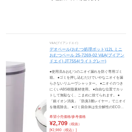
V&A(ブイアンドエイ)
デオペール(おむつ処理ポット)12L ミニ
おむつペール 25-7269-02 V&A(ブイアン
ドエイ) JT7554(ライトグレー)
●使用済みおむつのニオイ漏れを防ぐ専用ゴミ
箱。 ●ゴミを押し込むだけでいやなニオイを漏
らさないリムーヴシャッター。 ●ニオイのつき
にくいABS樹脂素材使用。 ●自由な位置でカッ
トして無駄なく、こまめに捨てられます。 ●
「銀イオン消臭」「防臭3層レイヤー」でニオイ
を徹底除去。 ●ゴミ袋自体は生分解性のECO素
材を使用。 ●おむつ処理ポットと一目でわから
希望小売価格/参考価格
ないようなシンプルでオシャレなデザインなの
¥
2,709
（税抜）
で、リビングにおいてもお部屋の雰囲気を壊し
[¥2,980（税込）]
ません。