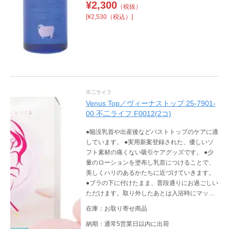
¥
2,300
（税抜）
[¥2,530（税込）]
不二ライフ
Venus Top／ヴィーナストップ 25-7901-
00 不二ライフ F0012(2コ)
●陥没乳首や出産後などバストトップのケアに適
しています。 ●実用新案登録された、優しいソ
フト素材の痛くない吸引ケアグッズです。 ●少
量のローションを塗布し乳首につけることで、
美しくハリのあるかたちに近づけていきます。
●ブラの下に付けたまま、普段通りにお過ごしい
ただけます。取り外したあとは入浴時にマッサ
ージし、毎日続けることでかたちを整えていき
在庫：お取り寄せ商品
ます。手頃に始められる、バストメイクアイテ
ムです。〔実用新案 登録第3143996号〕
納期：通常5営業日以内に出荷