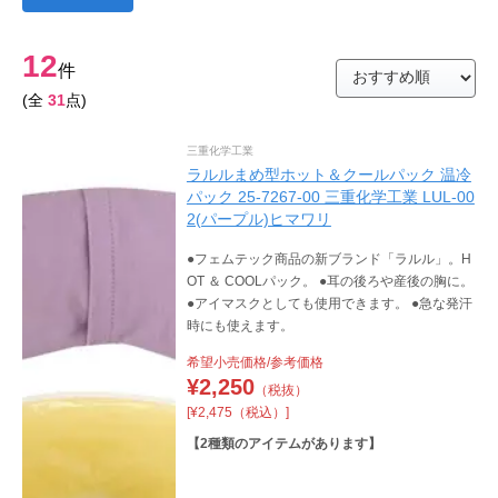
12
件
(全
31
点)
三重化学工業
ラルルまめ型ホット＆クールパック 温冷
パック 25-7267-00 三重化学工業 LUL-00
2(パープル)ヒマワリ
●フェムテック商品の新ブランド「ラルル」。H
OT ＆ COOLパック。 ●耳の後ろや産後の胸に。
●アイマスクとしても使用できます。 ●急な発汗
時にも使えます。
希望小売価格/参考価格
¥
2,250
（税抜）
[¥2,475（税込）]
【
2
種類のアイテムがあります】