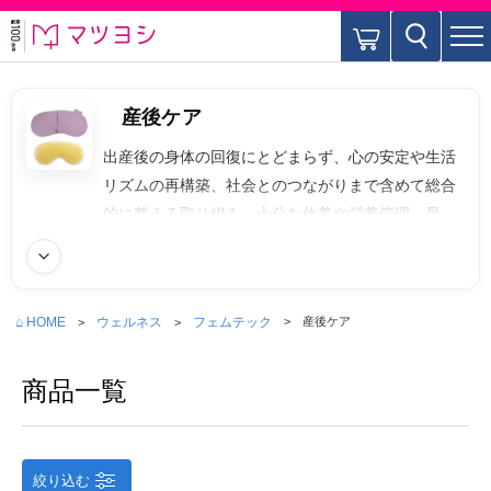
産後ケア
出産後の身体の回復にとどまらず、心の安定や生活
リズムの再構築、社会とのつながりまで含めて総合
的に整える取り組み。十分な休養や栄養管理、骨盤
ケアや授乳支援、メンタルサポートなどを通じて、
続きを読む
母親が安心して自分らしさを取り戻せる環境を整え
ます。母子双方の健康を守りながら、長期的なQOL
⌂ HOME
ウェルネス
フェムテック
産後ケア
向上と持続可能な育児生活を支える包括的なケア。
商品一覧
絞り込む