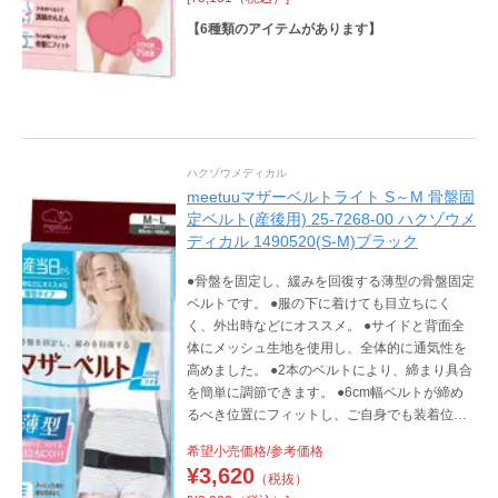
【
6
種類のアイテムがあります】
ハクゾウメディカル
meetuuマザーベルトライト S～M 骨盤固
定ベルト(産後用) 25-7268-00 ハクゾウメ
ディカル 1490520(S-M)ブラック
●骨盤を固定し、緩みを回復する薄型の骨盤固定
ベルトです。 ●服の下に着けても目立ちにく
く、外出時などにオススメ。 ●サイドと背面全
体にメッシュ生地を使用し、全体的に通気性を
高めました。 ●2本のベルトにより、締まり具合
を簡単に調節できます。 ●6cm幅ベルトが締め
るべき位置にフィットし、ご自身でも装着位置
が分かりやすくなっています。 ●腹部への圧迫
希望小売価格/参考価格
も少なく、着用中の違和感が少ない設計です。
¥
3,620
（税抜）
●背中側の3つの補強板で、安定感のある着け心