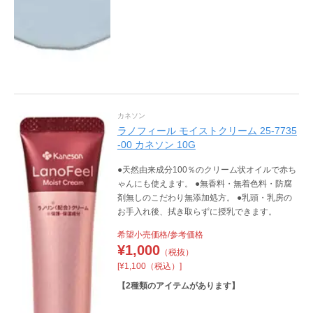
カネソン
ラノフィール モイストクリーム 25-7735
-00 カネソン 10G
●天然由来成分100％のクリーム状オイルで赤ち
ゃんにも使えます。 ●無香料・無着色料・防腐
剤無しのこだわり無添加処方。 ●乳頭・乳房の
お手入れ後、拭き取らずに授乳できます。
希望小売価格/参考価格
¥
1,000
（税抜）
[¥1,100（税込）]
【
2
種類のアイテムがあります】