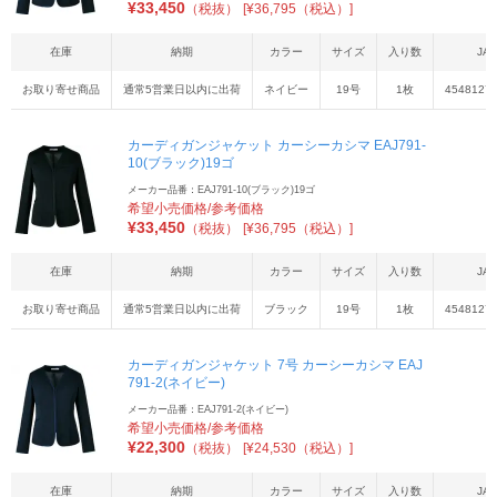
¥
33,450
（税抜）
[¥36,795（税込）]
在庫
納期
カラー
サイズ
入り数
JA
お取り寄せ商品
通常5営業日以内に出荷
ネイビー
19号
1枚
4548127
カーディガンジャケット カーシーカシマ EAJ791-
10(ブラック)19ゴ
メーカー品番：EAJ791-10(ブラック)19ゴ
希望小売価格/参考価格
¥
33,450
（税抜）
[¥36,795（税込）]
在庫
納期
カラー
サイズ
入り数
JA
お取り寄せ商品
通常5営業日以内に出荷
ブラック
19号
1枚
45481271
カーディガンジャケット 7号 カーシーカシマ EAJ
791-2(ネイビー)
メーカー品番：EAJ791-2(ネイビー)
希望小売価格/参考価格
¥
22,300
（税抜）
[¥24,530（税込）]
在庫
納期
カラー
サイズ
入り数
JA