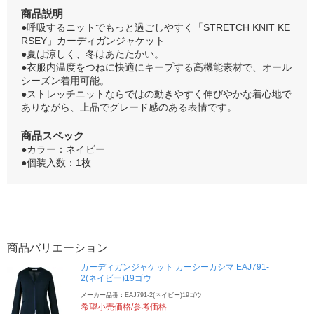
商品説明
●呼吸するニットでもっと過ごしやすく「STRETCH KNIT KE
RSEY」カーディガンジャケット
●夏は涼しく、冬はあたたかい。
●衣服内温度をつねに快適にキープする高機能素材で、オール
シーズン着用可能。
●ストレッチニットならではの動きやすく伸びやかな着心地で
ありながら、上品でグレード感のある表情です。
商品スペック
●カラー：ネイビー
●個装入数：1枚
商品バリエーション
カーディガンジャケット カーシーカシマ EAJ791-
2(ネイビー)19ゴウ
メーカー品番：EAJ791-2(ネイビー)19ゴウ
希望小売価格/参考価格