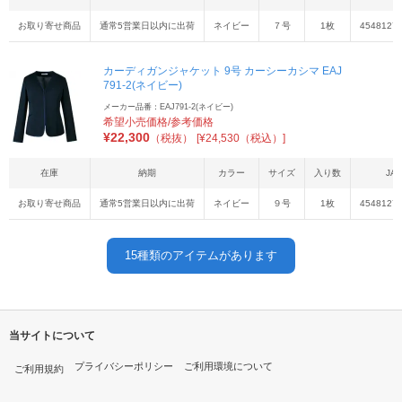
お取り寄せ商品
通常5営業日以内に出荷
ネイビー
７号
1枚
4548127
カーディガンジャケット 9号 カーシーカシマ EAJ
791-2(ネイビー)
メーカー品番：EAJ791-2(ネイビー)
希望小売価格/参考価格
¥
22,300
（税抜）
[¥24,530（税込）]
在庫
納期
カラー
サイズ
入り数
JA
お取り寄せ商品
通常5営業日以内に出荷
ネイビー
９号
1枚
4548127
15
種類のアイテムがあります
当サイトについて
プライバシーポリシー
ご利用環境について
ご利用規約