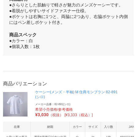
●さらりとした肌触りで軽さが魅力のメンズケーシーです。
●着脱がしやすいサイドファスナー仕様。
●ポケットは右胸に1つと、両脇に2つあり、右脇ポケット内側
にはペン差しポケット付き。
商品スペック
●カラー：白
●個装入数：1枚
商品バリエーション
ケーシー(メンズ・半袖) M 住商モンブラン 82-891
(シロ)
メーカー品番：82-891(シロ)
希望小売価格/参考価格
¥
3,030
（税抜）
[¥3,333（税込）]
在庫
納期
カラー
サイズ
入り数
JAN