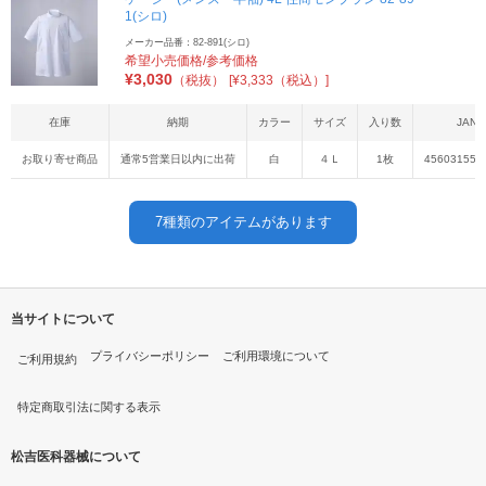
1(シロ)
メーカー品番：82-891(シロ)
希望小売価格/参考価格
¥
3,030
（税抜）
[¥3,333（税込）]
在庫
納期
カラー
サイズ
入り数
JAN
お取り寄せ商品
通常5営業日以内に出荷
白
４Ｌ
1枚
456031554
7
種類のアイテムがあります
当サイトについて
プライバシーポリシー
ご利用環境について
ご利用規約
特定商取引法に関する表示
松吉医科器械について